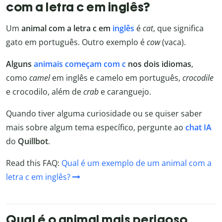
com a letra c em inglês?
Um
animal com a letra c em
inglês
é
cat
, que significa
gato em português. Outro exemplo é
cow
(vaca).
Alguns
animais começam com c
nos dois idiomas
,
como
camel
em inglês e camelo em português,
crocodile
e crocodilo, além de
crab
e caranguejo.
Quando tiver alguma curiosidade ou se quiser saber
mais sobre algum tema específico, pergunte ao
chat IA
do
Quillbot
.
Read this FAQ:
Qual é um exemplo de um animal com a
letra c em inglês?
Qual é o animal mais perigoso