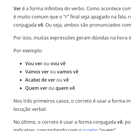
Ver
é a forma infinitiva do verbo. Como acontece com
é muito comum que o “r” final seja apagado na fala,
conjugada
vê
. Ou seja, ambos são pronunciados com
Por isso, muitas expressões geram dúvidas na hora d
Por exemplo:
Vou ver
ou
vou vê
Vamos ver
ou
vamos vê
Acabei de ver
ou
vê
Quem ver
ou
quem vê
Nos três primeiros casos, o correto é usar a forma inf
locução verbal.
No último, o correto é usar a forma conjugada
vê
, p
indicativo, concordando com o
sujeito
“quem”.