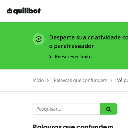
Desperte sua criatividade 
o parafraseador
Reescrever texto
Início
Palavras que confundem
Vê o
Palavras que confundem