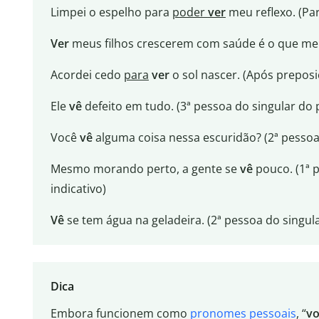
Limpei o espelho para
poder
ver
meu reflexo. (Pa
Ver
meus filhos crescerem com saúde é o que me fa
Acordei cedo
para
ver
o sol nascer. (Após preposi
Ele
vê
defeito em tudo. (3ª pessoa do singular do 
Você
vê
alguma coisa nessa escuridão? (2ª pessoa 
Mesmo morando perto, a gente se
vê
pouco. (1ª 
indicativo)
Vê
se tem água na geladeira. (2ª pessoa do singul
Dica
Embora funcionem como
pronomes pessoais
, “
vo