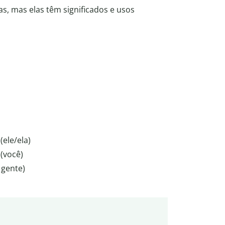
as, mas elas têm significados e usos
(ele/ela)
 (você)
 gente)