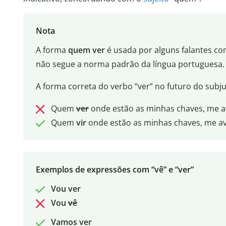
Nota
A forma
quem ver
é usada por alguns falantes c
não segue a norma padrão da língua portuguesa.
A forma correta do verbo “ver” no futuro do subju
Quem
ver
onde estão as minhas chaves, me av
Quem
vir
onde estão as minhas chaves, me av
Exemplos de expressões com “vê” e “ver”
Vou ver
Vou
vê
Vamos ver