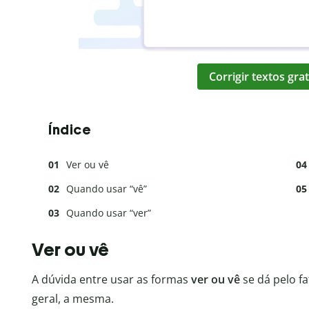
Corrigir textos gr
Índice
Ver ou vê
Quando usar “vê”
Quando usar “ver”
Ver ou vê
A dúvida entre usar as formas
ver ou vê
se dá pelo f
geral, a mesma.