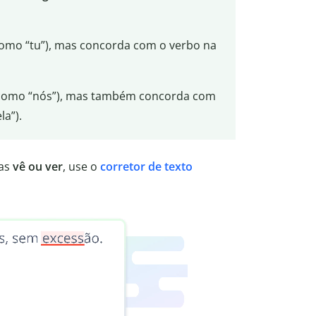
(como “tu”), mas concorda com o verbo na
l (como “nós”), mas também concorda com
la”).
mas
vê ou ver
, use o
corretor de texto