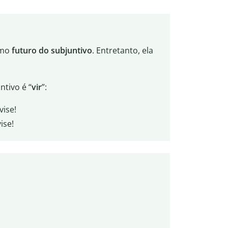
omo
futuro do subjuntivo
. Entretanto, ela
ntivo é “
vir
”:
ise!
ise!