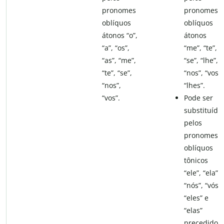
pronomes
pronomes
oblíquos
oblíquos
átonos “o”,
átonos
“a”, “os”,
“me”, “te”,
“as”, “me”,
“se”, “lhe”,
“te”, “se”,
“nos”, “vos”,
“nos”,
“lhes”.
“vos”.
Pode ser
substituído
pelos
pronomes
oblíquos
tônicos
“ele”, “ela”,
“nós”, “vós”,
“eles” e
“elas”
precedidos