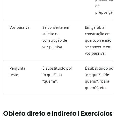
de
preposição.
Voz passiva
Se converte em
Em geral, a
sujeito na
construção em
construção de
que ocorre
não
voz passiva.
se converte em
voz passiva.
Pergunta-
É substituído por
É substituído por
teste
“o que?” ou
“
de
que?”, “
de
“quem?”.
quem?”, “
para
quem?”, etc.
Objeto direto e indireto | Exercícios