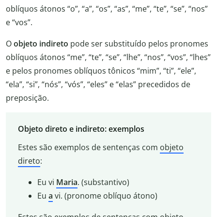
oblíquos átonos “o”, “a”, “os”, “as”, “me”, “te”, “se”, “nos”
e “vos”.
O
objeto indireto
pode ser substituído pelos pronomes
oblíquos átonos “me”, “te”, “se”, “lhe”, “nos”, “vos”, “lhes”
e pelos pronomes oblíquos tônicos “mim”, “ti”, “ele”,
“ela”, “si”, “nós”, “vós”, “eles” e “elas” precedidos de
preposição.
Objeto direto e indireto: exemplos
Estes são exemplos de sentenças com
objeto
direto
:
Eu vi
Maria
. (substantivo)
Eu
a
vi. (pronome oblíquo átono)