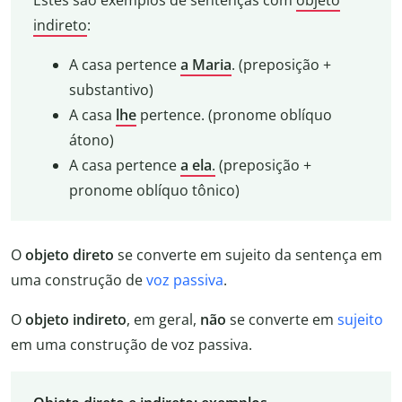
Estes são exemplos de sentenças com
objeto
indireto
:
A casa pertence
a Maria
. (preposição +
substantivo)
A casa
lhe
pertence. (pronome oblíquo
átono)
A casa pertence
a ela
.
(preposição +
pronome oblíquo tônico)
O
objeto direto
se converte em sujeito da sentença em
uma construção de
voz passiva
.
O
objeto indireto
, em geral,
não
se converte em
sujeito
em uma construção de voz passiva.