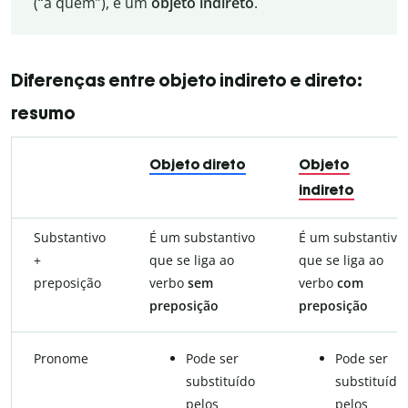
(“a quem”), é um
objeto indireto
.
Diferenças entre objeto indireto e direto:
resumo
Objeto direto
Objeto
indireto
Substantivo
É um substantivo
É um substantivo
+
que se liga ao
que se liga ao
preposição
verbo
sem
verbo
com
preposição
preposição
Pronome
Pode ser
Pode ser
substituído
substituído
pelos
pelos