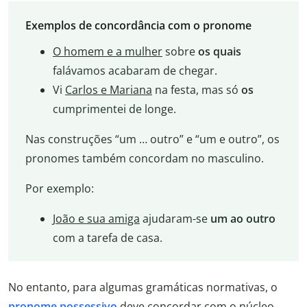
Exemplos de concordância com o pronome
O homem e a mulher
sobre
os quais
falávamos acabaram de chegar.
Vi
Carlos e Mariana
na festa, mas só
os
cumprimentei de longe.
Nas construções “um … outro” e “um e outro”, os
pronomes também concordam no masculino.
Por exemplo:
João e sua amiga
ajudaram-se
um ao outro
com a tarefa de casa.
No entanto, para algumas gramáticas normativas, o
pronome possessivo
deve concordar com o núcleo