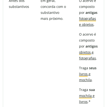
Antes dos
Em geral,
O acervo é
substantivos
concorda com o
composto
substantivo
por
antigas
mais próximo.
fotografias
e objetos
.
O acervo é
composto
por
antigos
objetos
e
fotografias
.
Traga
seus
livros
e
mochila
.
Traga
sua
mochila
e
livros
.*