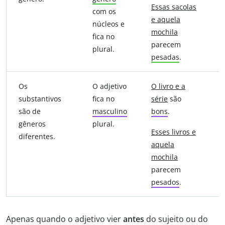
Essas sacolas
com os
e aquela
núcleos e
mochila
d
fica no
parecem
plural.
pesadas
.
Os
O adjetivo
O livro e a
substantivos
fica no
série
são
são de
masculino
bons
.
d
gêneros
plural.
Esses livros e
diferentes.
aquela
mochila
parecem
pesados
.
Apenas quando o adjetivo vier
antes
do sujeito ou do