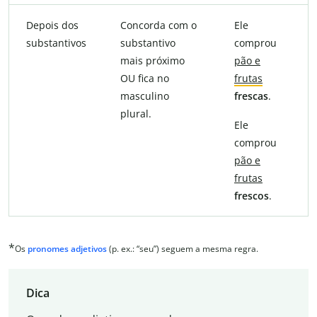
Depois dos
Concorda com o
Ele
substantivos
substantivo
comprou
mais próximo
pão e
OU fica no
frutas
masculino
frescas
.
plural.
Ele
comprou
pão e
frutas
frescos
.
*
Os
pronomes adjetivos
(p. ex.: “seu”) seguem a mesma regra.
Dica