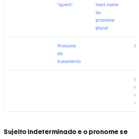
“quem”
mais nome
ou
pronome
plural
Pronome
Pe
de
tratamento
E
n
c
ve
Sujeito indeterminado e o pronome se