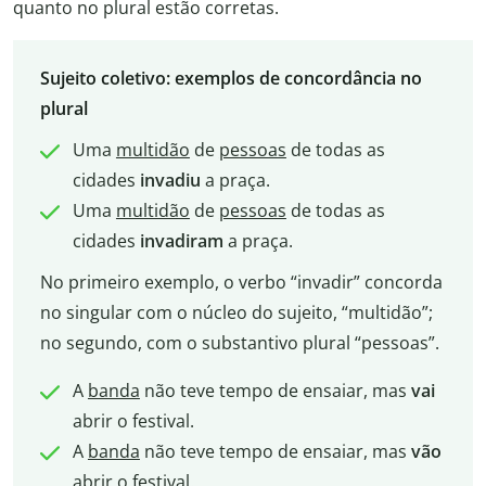
quanto no plural estão corretas.
Sujeito coletivo: exemplos de concordância no
plural
Uma
multidão
de
pessoas
de todas as
cidades
invadiu
a praça.
Uma
multidão
de
pessoas
de todas as
cidades
invadiram
a praça.
No primeiro exemplo, o verbo “invadir” concorda
no singular com o núcleo do sujeito, “multidão”;
no segundo, com o substantivo plural “pessoas”.
A
banda
não teve tempo de ensaiar, mas
vai
abrir o festival.
A
banda
não teve tempo de ensaiar, mas
vão
abrir o festival.