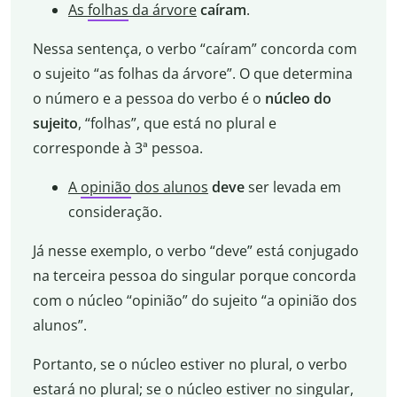
As
folhas
da árvore
caíram
.
Nessa sentença, o verbo “caíram” concorda com
o sujeito “as folhas da árvore”. O que determina
o número e a pessoa do verbo é o
núcleo do
sujeito
, “folhas”, que está no plural e
corresponde à 3ª pessoa.
A
opinião
dos alunos
deve
ser levada em
consideração.
Já nesse exemplo, o verbo “deve” está conjugado
na terceira pessoa do singular porque concorda
com o núcleo “opinião” do sujeito “a opinião dos
alunos”.
Portanto, se o núcleo estiver no plural, o verbo
estará no plural; se o núcleo estiver no singular,