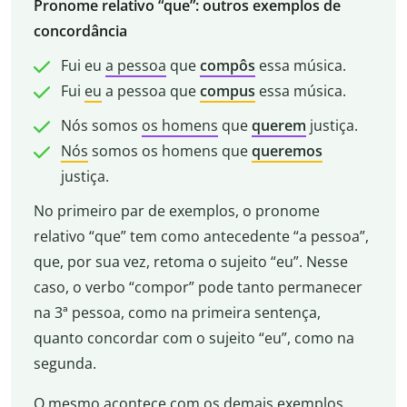
Pronome relativo “que”: outros exemplos de
concordância
Fui eu
a pessoa
que
compôs
essa música.
Fui
eu
a pessoa que
compus
essa música.
Nós somos
os homens
que
querem
justiça.
Nós
somos os homens que
queremos
justiça.
No primeiro par de exemplos, o pronome
relativo “que” tem como antecedente “a pessoa”,
que, por sua vez, retoma o sujeito “eu”. Nesse
caso, o verbo “compor” pode tanto permanecer
na 3ª pessoa, como na primeira sentença,
quanto concordar com o sujeito “eu”, como na
segunda.
O mesmo acontece com os demais exemplos.