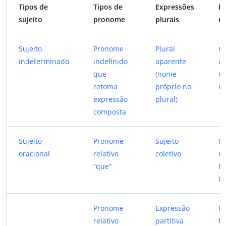
Tipos de
Tipos de
Expressões
E
sujeito
pronome
plurais
n
Sujeito
Pronome
Plural
Q
indeterminado
indefinido
aparente
a
que
(nome
m
retoma
próprio no
n
expressão
plural)
composta
Sujeito
Pronome
Sujeito
N
oracional
relativo
coletivo
mi
“que”
bi
tr
Pronome
Expressão
N
relativo
partitiva
fr