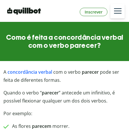
Inscrever
Como é feita a concordância verbal
com o verbo parecer?
A
concordância verbal
com o verbo
parecer
pode ser
feita de diferentes formas.
Quando o verbo “
parecer
” antecede um infinitivo, é
possível flexionar qualquer um dos dois verbos.
Por exemplo:
As flores
parecem
morrer.