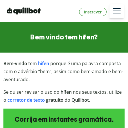
Inscrever
Bem vindo tem hífen?
Bem-vindo
tem
hífen
porque é uma palavra composta
com o advérbio “bem”, assim como bem-amado e bem-
aventurado.
Se quiser revisar o uso do
hífen
nos seus textos, utilize
o
corretor de texto
gratuito
do
Quillbot
.
Corrija em instantes gramática,