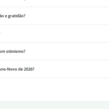
ão e gratidão?
?
com otimismo?
 Ano-Novo de 2026?