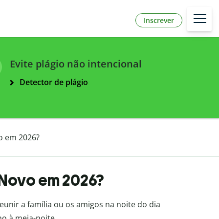
Inscrever
Evite plágio não intencional
Detector de plágio
o em 2026?
Novo em 2026?
unir a família ou os amigos na noite do dia
no à meia-noite.