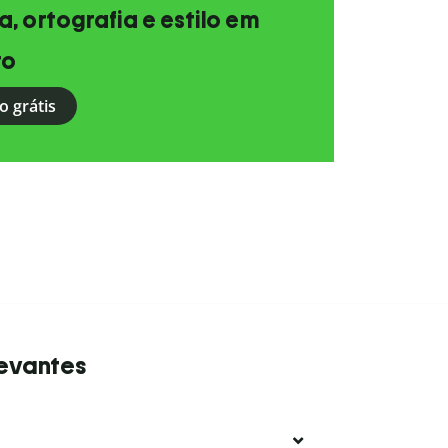
, ortografia e estilo em
to
o grátis
levantes