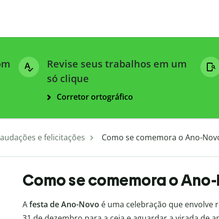
com
Revise seus trabalhos em um
só clique
Corretor ortográfico
audações e felicitações
Como se comemora o Ano-Nov
Como se comemora o Ano-
A
festa de Ano-Novo
é uma celebração que envolve re
31 de dezembro para a ceia e aguardar a virada de a