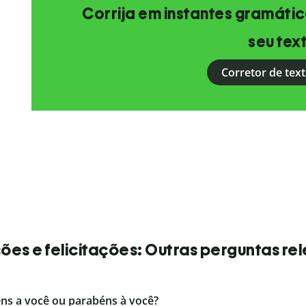
Corrija em instantes gramática
seu tex
Corretor de text
es e felicitações: Outras perguntas re
éns a você ou parabéns à você?