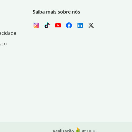
Saiba mais sobre nós
acidade
sco
Realização
at
UIUC