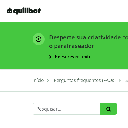
Desperte sua criatividade 
o parafraseador
Reescrever texto
Início
Perguntas frequentes (FAQs)
S