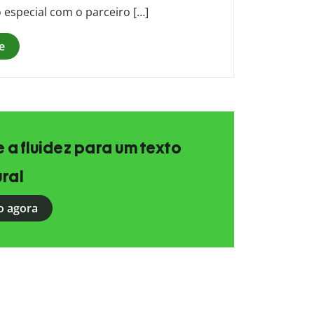
 especial com o parceiro […]
e
e a fluidez para um texto
ral
o agora