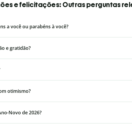
es e felicitações: Outras perguntas re
éns a você ou parabéns à você?
ão e gratidão?
?
com otimismo?
 Ano-Novo de 2026?