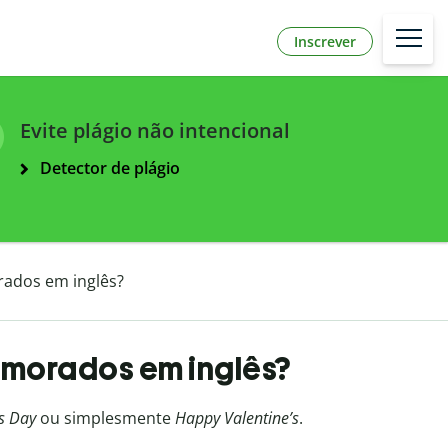
Inscrever
Evite plágio não intencional
Detector de plágio
rados em inglês?
Namorados em inglês?
s Day
ou simplesmente
Happy Valentine’s
.