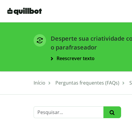
Desperte sua criatividade 
o parafraseador
Reescrever texto
Início
Perguntas frequentes (FAQs)
S