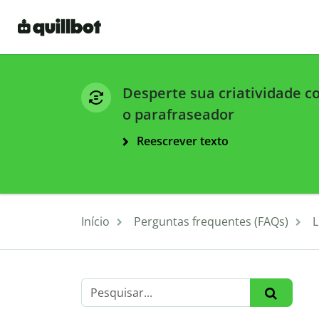
Desperte sua criatividade 
o parafraseador
Reescrever texto
Início
Perguntas frequentes (FAQs)
L