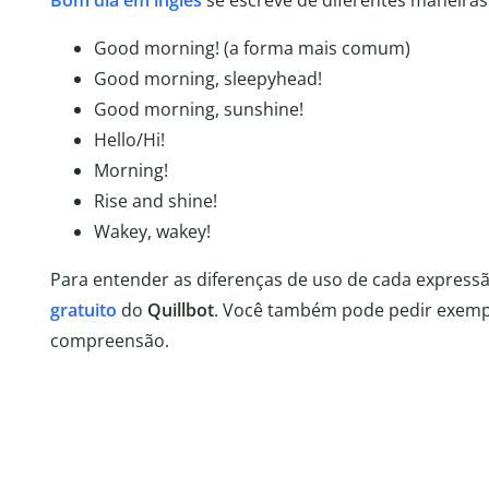
Bom dia em inglês
se escreve de diferentes maneiras.
Good morning! (a forma mais comum)
Good morning, sleepyhead!
Good morning, sunshine!
Hello/Hi!
Morning!
Rise and shine!
Wakey, wakey!
Para entender as diferenças de uso de cada express
gratuito
do
Quillbot
. Você também pode pedir exemplo
compreensão.