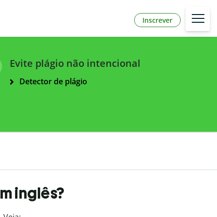
Inscrever
Evite plágio não intencional
Detector de plágio
m inglês?