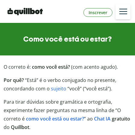
Inscrever
Como você está ou estar?
O correto é:
como você está?
(com acento agudo).
Por quê?
“Está” é o verbo conjugado no presente,
concordando com o
sujeito
“você” (“você está”).
Para tirar dúvidas sobre gramática e ortografia,
experimente fazer perguntas na mesma linha de “O
correto é
como você está ou estar?
” ao
Chat IA
gratuito
do
Quillbot
.