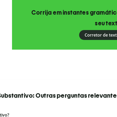
Corrija em instantes gramática
seu tex
Corretor de text
Substantivo: Outras perguntas relevante
tivo?