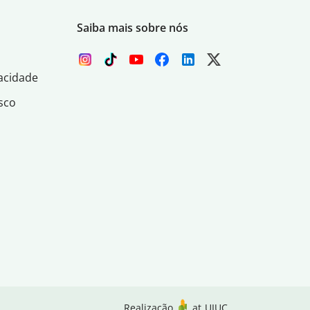
Saiba mais sobre nós
acidade
sco
Realização
at
UIUC