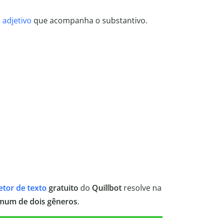
o
adjetivo
que acompanha o substantivo.
etor de texto
gratuito
do
Quillbot
resolve na
mum de dois gêneros
.