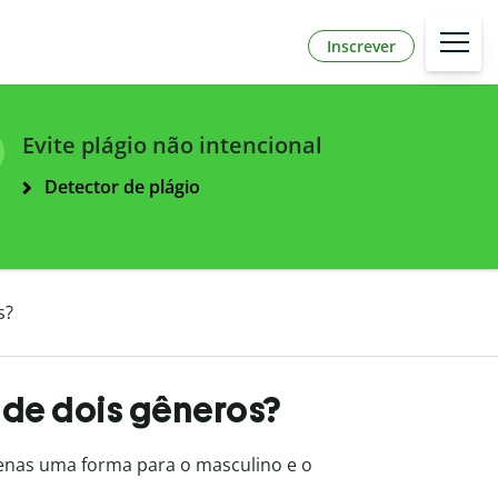
Inscrever
Evite plágio não intencional
Detector de plágio
s?
 de dois gêneros?
nas uma forma para o masculino e o