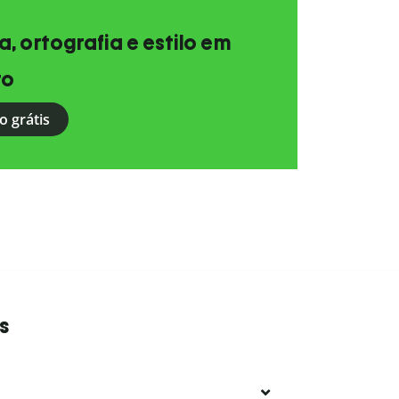
, ortografia e estilo em
to
o grátis
s