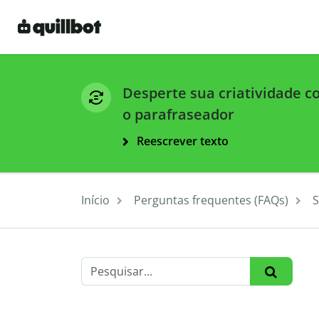
Desperte sua criatividade 
o parafraseador
Reescrever texto
Início
Perguntas frequentes (FAQs)
S