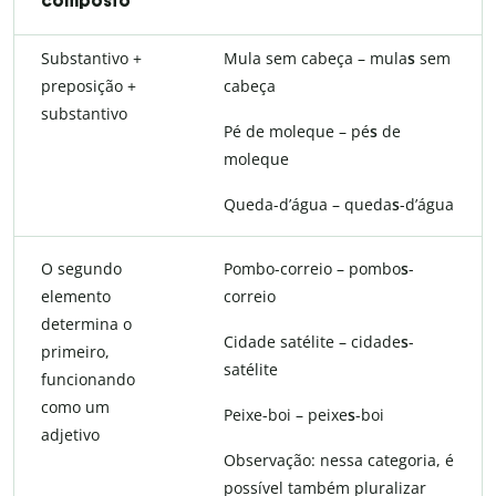
composto
Substantivo +
Mula sem cabeça – mula
s
sem
preposição +
cabeça
substantivo
Pé de moleque – pé
s
de
moleque
Queda-d’água – queda
s
-d’água
O segundo
Pombo-correio – pombo
s
-
elemento
correio
determina o
Cidade satélite – cidade
s
-
primeiro,
satélite
funcionando
como um
Peixe-boi – peixe
s
-boi
adjetivo
Observação: nessa categoria, é
possível também pluralizar