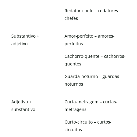
Redator-chefe – redator
es
-
chefe
s
Substantivo +
Amor-perfeito – amor
es
-
adjetivo
perfeito
s
Cachorro-quente – cachorro
s
-
quente
s
Guarda-noturno – guarda
s
-
noturno
s
Adjetivo +
Curta-metragem – curta
s
-
substantivo
metragen
s
Curto-circuito – curto
s
-
circuito
s