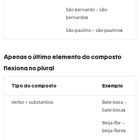
São-bernardo – são-
bernardo
s
São-paulino – são-paulino
s
Apenas o último elemento do composto
flexiona no plural
Tipo do composto
Exemplo
Verbo + substantivo
Bate-boca –
bate-boca
s
Beija-flor –
beija-flore
s