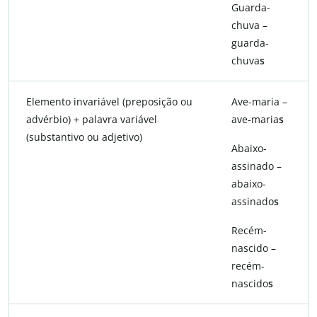
Guarda-
chuva –
guarda-
chuva
s
Elemento invariável (preposição ou
Ave-maria –
advérbio) + palavra variável
ave-maria
s
(substantivo ou adjetivo)
Abaixo-
assinado –
abaixo-
assinado
s
Recém-
nascido –
recém-
nascido
s