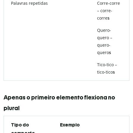
Palavras repetidas
Corre-corre
– corre-
corre
s
Quero-
quero –
quero-
quero
s
Tico-tico –
tico-tico
s
Apenas o primeiro elemento flexiona no
plural
Tipo do
Exemplo