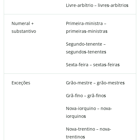
Livre-arbítrio – livre
s
-arbítrio
s
Numeral +
Primeira-ministra –
substantivo
primeira
s
-ministra
s
Segundo-tenente –
segundo
s
-tenente
s
Sexta-feira – sexta
s
-feira
s
Exceções
Grão-mestre – grão-mestre
s
Grã-fino – grã-fino
s
Nova-iorquino – nova-
iorquino
s
Nova-trentino – nova-
trentino
s