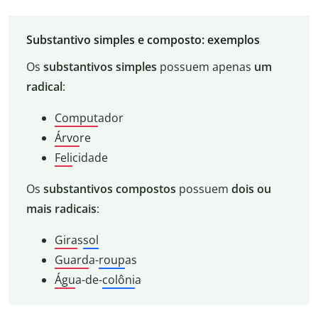
Substantivo simples e composto: exemplos
Os
substantivos simples
possuem apenas
um
radical
:
Comput
ador
Árvo
re
Feli
cidade
Os
substantivos compostos
possuem
dois ou
mais radicais
:
Gira
s
sol
Guard
a-
roup
as
Águ
a
-de-
colôni
a