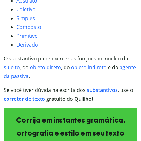
Abstrato
Coletivo
Simples
Composto
Primitivo
Derivado
O substantivo pode exercer as funções de núcleo do
sujeito
, do
objeto direto
, do
objeto indireto
e do
agente
da passiva
.
Se você tiver dúvida na escrita dos
substantivos
, use o
corretor de texto
gratuito
do
Quillbot
.
Corrija em instantes gramática,
ortografia e estilo em seu texto