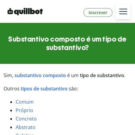
Inscrever
Substantivo composto é um tipo de
substantivo?
Sim,
substantivo composto
é um
tipo de substantivo
.
Outros
tipos de substantivo
são:
Comum
Próprio
Concreto
Abstrato