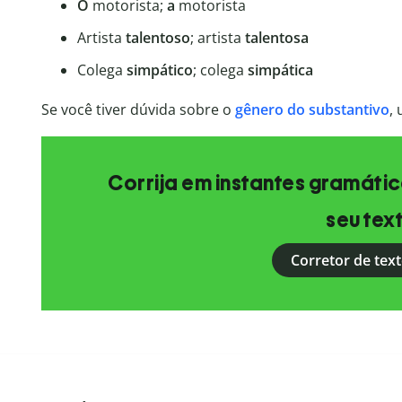
O
motorista;
a
motorista
Artista
talentoso
; artista
talentosa
Colega
simpático
; colega
simpática
Se você tiver dúvida sobre o
gênero do substantivo
,
Corrija em instantes gramática
seu tex
Corretor de text