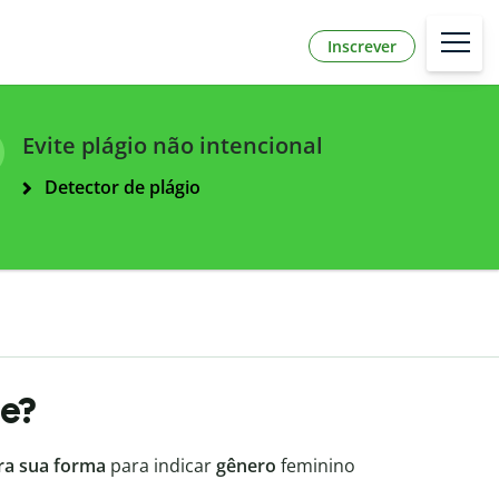
Inscrever
Evite plágio não intencional
Detector de plágio
me?
ra sua forma
para indicar
gênero
feminino