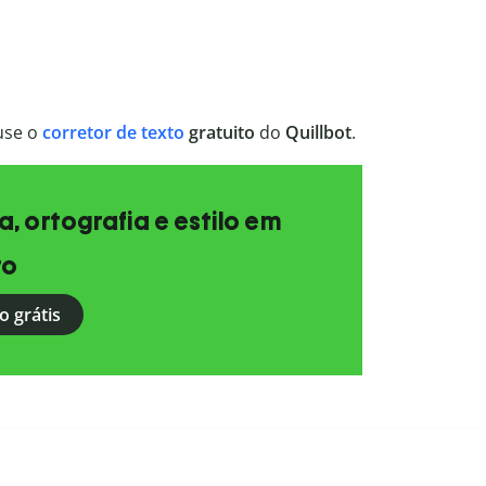
 use o
corretor de texto
gratuito
do
Quillbot
.
, ortografia e estilo em
to
o grátis