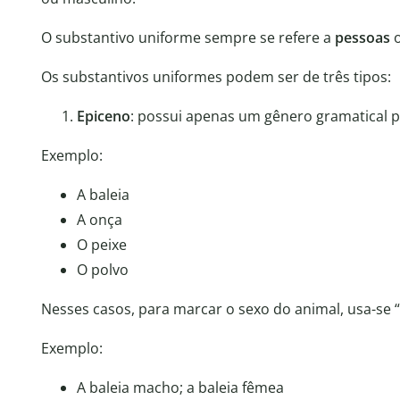
O substantivo uniforme sempre se refere a
pessoas
Os substantivos uniformes podem ser de três tipos:
Epiceno
: possui apenas um gênero gramatical 
Exemplo:
A baleia
A onça
O peixe
O polvo
Nesses casos, para marcar o sexo do animal, usa-se 
Exemplo:
A baleia macho; a baleia fêmea