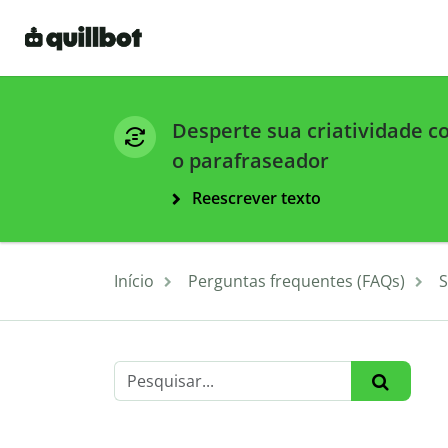
Desperte sua criatividade 
o parafraseador
Reescrever texto
Início
Perguntas frequentes (FAQs)
S