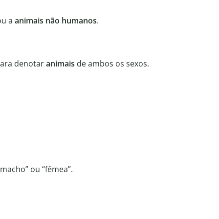
ou a
animais não humanos
.
para denotar
animais
de ambos os sexos.
“macho” ou “fêmea”.