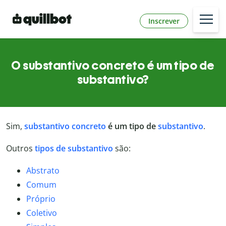
Inscrever
O substantivo concreto é um tipo de
substantivo?
Sim,
substantivo concreto
é um tipo de
substantivo
.
Outros
tipos de substantivo
são:
Abstrato
Comum
Próprio
Coletivo