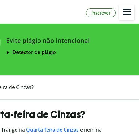
Inscrever
Evite plágio não intencional
Detector de plágio
ira de Cinzas?
a-feira de Cinzas?
r
frango
na
Quarta-feira de Cinzas
e nem na