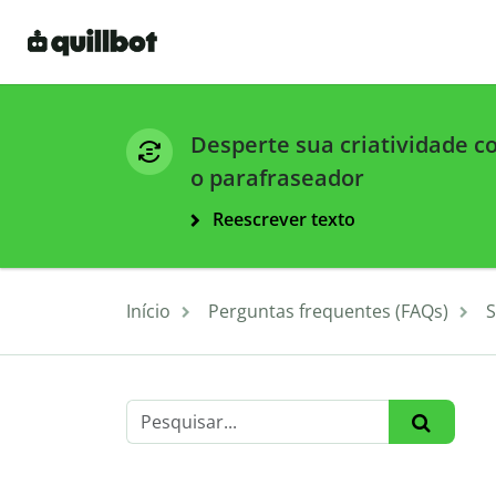
Desperte sua criatividade 
o parafraseador
Reescrever texto
Início
Perguntas frequentes (FAQs)
S