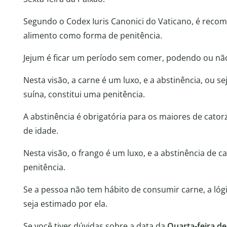
Segundo o Codex Iuris Canonici do Vaticano, é recom
alimento como forma de penitência.
Jejum é ficar um período sem comer, podendo ou não 
Nesta visão, a carne é um luxo, e a abstinência, ou s
suína, constitui uma penitência.
A abstinência é obrigatória para os maiores de cator
de idade.
Nesta visão, o frango é um luxo, e a abstinência de c
penitência.
Se a pessoa não tem hábito de consumir carne, a lóg
seja estimado por ela.
Se você tiver dúvidas sobre a data da
Quarta-feira de