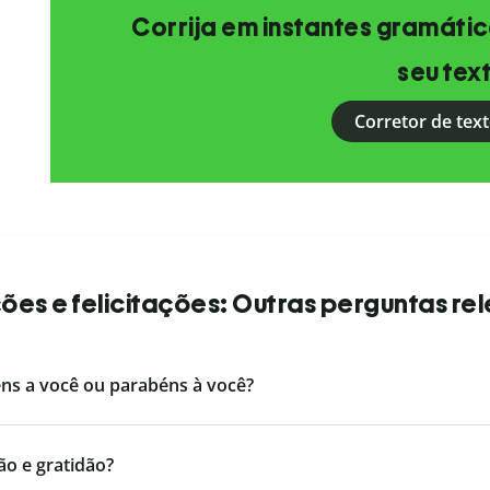
Corrija em instantes gramática
seu tex
Corretor de text
es e felicitações: Outras perguntas re
éns a você ou parabéns à você?
ão e gratidão?