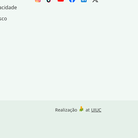
acidade
sco
Realização
at
UIUC