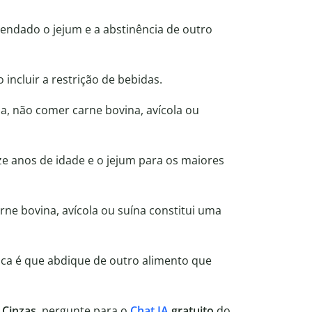
endado o jejum e a abstinência de outro
incluir a restrição de bebidas.
eja, não comer carne bovina, avícola ou
ze anos de idade e o jejum para os maiores
arne bovina, avícola ou suína constitui uma
ica é que abdique de outro alimento que
 Cinzas
, pergunte para o
Chat IA
gratuito
do