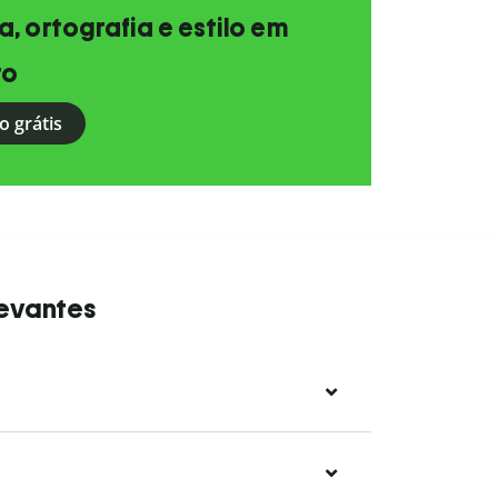
, ortografia e estilo em
to
o grátis
levantes