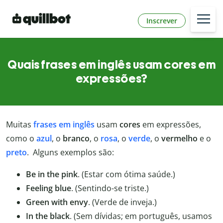
Inscrever
Quais frases em inglês usam cores em
expressões?
Muitas
frases em inglês
usam
cores
em expressões,
como o
azul
, o
branco
, o
rosa
, o
verde
, o
vermelho
e o
preto
. Alguns exemplos são:
Be in the pink
.
(Estar com ótima saúde.)
Feeling blue
. (Sentindo-se triste.)
Green with envy
. (Verde de inveja.)
In the black
.
(Sem dívidas; em português, usamos