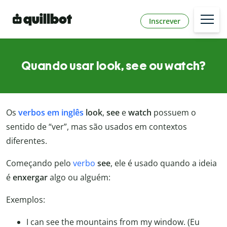
Inscrever
Quando usar look, see ou watch?
Os
verbos em inglês
look
,
see
e
watch
possuem o
sentido de “ver”, mas são usados em contextos
diferentes.
Começando pelo
verbo
see
, ele é usado quando a ideia
é
enxergar
algo ou alguém:
Exemplos:
I can see the mountains from my window. (Eu