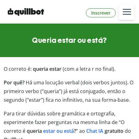
Inscrever
Queria estar ou está?
O correto é:
queria estar
(com a letra r no final).
Por quê?
Há uma locução verbal (dois verbos juntos). O
primeiro verbo (“queria”) já está conjugado, então o
segundo (“estar”) fica no infinitivo, na sua forma-base.
Para tirar dúvidas sobre gramática e ortografia,
experimente fazer perguntas na mesma linha de “O
correto é
queria
estar ou está
?
” ao
Chat IA
gratuito
do