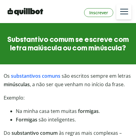
Inscrever
Substantivo comum se escreve com
letra maiúscula ou com minúscula?
Os
substantivos comuns
são escritos sempre em letras
minúsculas
, a não ser que venham no início da frase.
Exemplo:
Na minha casa tem muitas
f
ormigas
.
Formigas
são inteligentes.
Do
substantivo comum
às regras mais complexas –