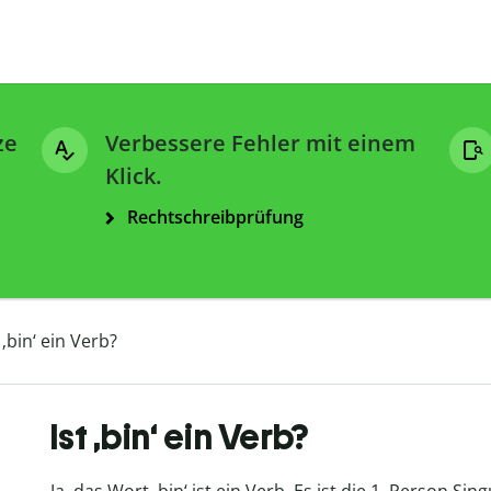
ze
Verbessere Fehler mit einem
Klick.
Rechtschreibprüfung
t ‚bin‘ ein Verb?
Ist ‚bin‘ ein Verb?