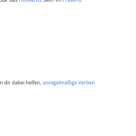
gular des
Hilfsverbs
‚sein‘ im
Präsens
.
n dir dabei helfen,
unregelmäßige Verben