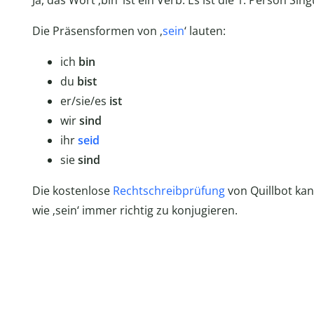
Ja, das Wort ‚bin‘ ist ein Verb. Es ist die 1. Person Sin
Die Präsensformen von ‚
sein
‘ lauten:
ich
bin
du
bist
er/sie/es
ist
wir
sind
ihr
seid
sie
sind
Die kostenlose
Rechtschreibprüfung
von Quillbot kan
wie ‚sein‘ immer richtig zu konjugieren.