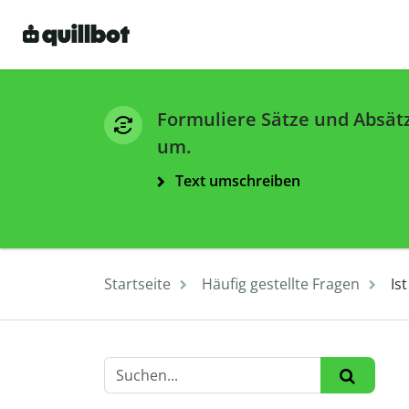
Formuliere Sätze und Absät
um.
Text umschreiben
Startseite
Häufig gestellte Fragen
Is