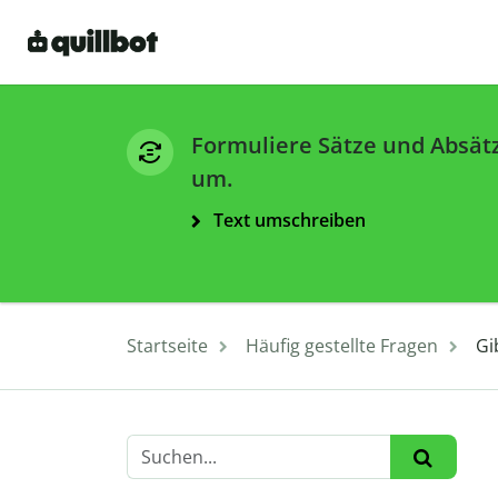
Formuliere Sätze und Absät
um.
Text umschreiben
Startseite
Häufig gestellte Fragen
Gi