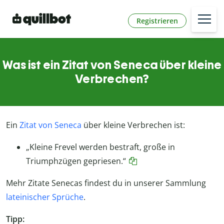
Registrieren
Was ist ein Zitat von Seneca über kleine
Verbrechen?
Ein
Zitat von Seneca
über kleine Verbrechen ist:
„Kleine Frevel werden bestraft, große in
Triumphzügen gepriesen.“
Mehr Zitate Senecas findest du in unserer Sammlung
lateinischer Sprüche
.
Tipp: