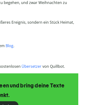
 zu begehen, und zwar Weihnachten zu
ßeres Ereignis, sondern ein Stück Heimat,
rem
Blog
.
 kostenlosen
Übersetzer
von Quillbot.
Ideen und bring deine Texte
nkt.