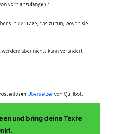
r von vorn anzufangen.“
bens in der Lage, das zu tun, wovon sie
rt werden; aber nichts kann verändert
 kostenlosen
Übersetzer
von Quillbot.
Ideen und bring deine Texte
nkt.