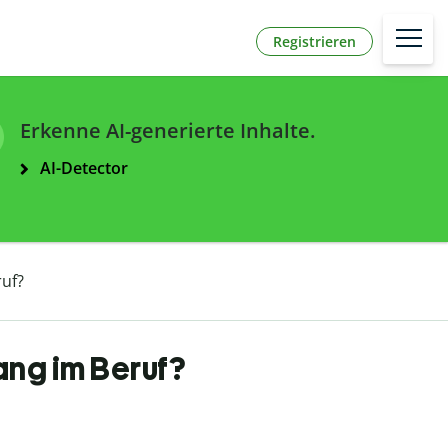
Registrieren
Erkenne AI-generierte Inhalte.
AI-Detector
uf?
ang im Beruf?