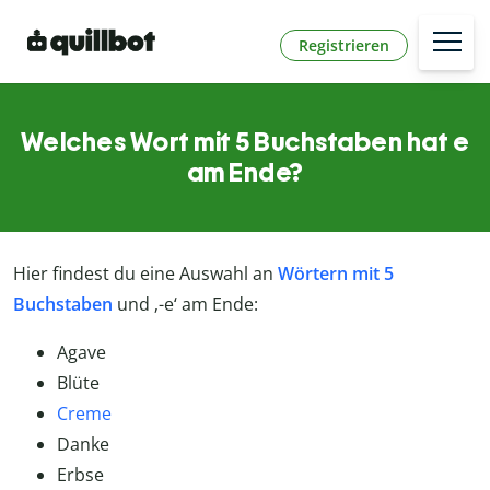
Registrieren
Welches Wort mit 5 Buchstaben hat e
am Ende?
Hier findest du eine Auswahl an
Wörtern mit 5
Buchstaben
und ‚-e‘ am Ende:
Agave
Blüte
Creme
Danke
Erbse