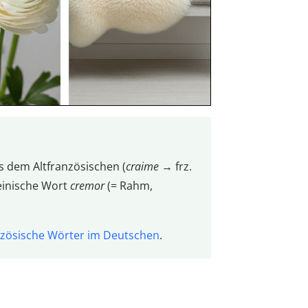
 dem Altfranzösischen (
craime
→ frz.
teinische Wort
cremor
(= Rahm,
nzösische Wörter im Deutschen
.