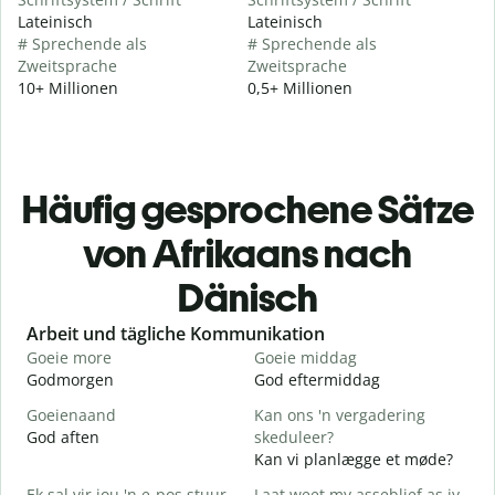
Lateinisch
Lateinisch
# Sprechende als
# Sprechende als
Zweitsprache
Zweitsprache
10+ Millionen
0,5+ Millionen
Häufig gesprochene Sätze
von Afrikaans nach
Dänisch
Slide 1 of 6
Arbeit und tägliche Kommunikation
Goeie more
Goeie middag
H
Godmorgen
God eftermiddag
H
Goeienaand
Kan ons 'n vergadering
M
God aften
skeduleer?
M
Kan vi planlægge et møde?
G
Ek sal vir jou 'n e-pos stuur.
Laat weet my asseblief as jy
G