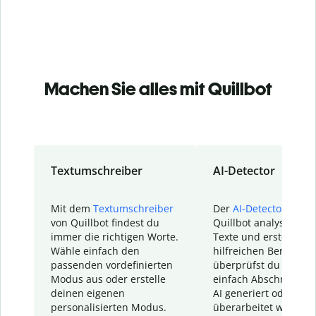
Machen Sie alles mit Quillbot
Textumschreiber
AI-Detector
Mit dem
Textumschreiber
Der
AI-Detector
von
von Quillbot findest du
Quillbot analysiert d
immer die richtigen Worte.
Texte und erstellt ei
Wähle einfach den
hilfreichen Bericht. S
passenden vordefinierten
überprüfst du schnel
Modus aus oder erstelle
einfach Abschnitte, d
deinen eigenen
AI generiert oder
personalisierten Modus.
überarbeitet wurden.