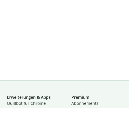
Erweiterungen & Apps
Premium
Quillbot für Chrome
Abon­ne­ments
Quillbot für Edge
Preise
Quillbot für Safari
Für Teams
Quillbot für Android
Partnerprogramm
Quillbot für iOS
Demo anfragen