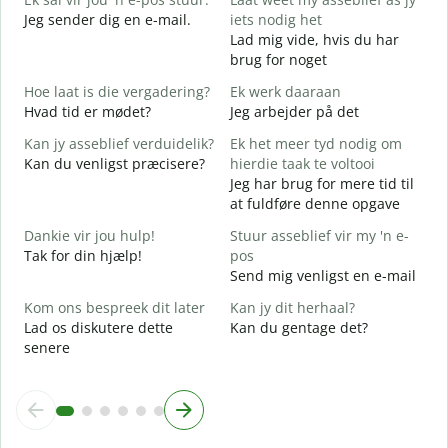
Jeg sender dig en e-mail.
iets nodig het
J
Lad mig vide, hvis du har
D
brug for noget
J
Hoe laat is die vergadering?
Ek werk daaraan
J
Hvad tid er mødet?
Jeg arbejder på det
T
Kan jy asseblief verduidelik?
Ek het meer tyd nodig om
F
Kan du venligst præcisere?
hierdie taak te voltooi
Jeg har brug for mere tid til
W
at fuldføre denne opgave
H
Dankie vir jou hulp!
Stuur asseblief vir my 'n e-
Tak for din hjælp!
pos
Send mig venligst en e-mail
Kom ons bespreek dit later
Kan jy dit herhaal?
Lad os diskutere dette
Kan du gentage det?
senere