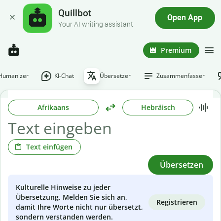
Quillbot
Open App
Your AI writing assistant
Premium
-Humanizer
KI-Chat
Übersetzer
Zusammenfasser
Afrikaans
Hebräisch
Text einfügen
Übersetzen
Kulturelle Hinweise zu jeder
Übersetzung. Melden Sie sich an,
Registrieren
damit Ihre Worte nicht nur übersetzt,
sondern verstanden werden.