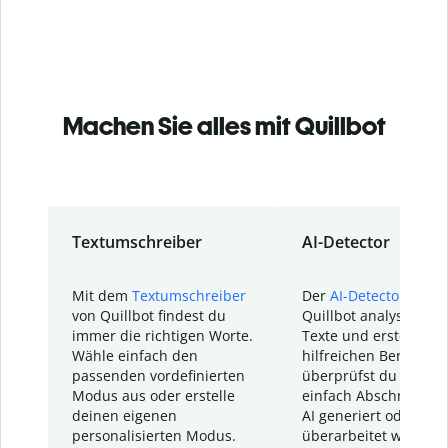
Machen Sie alles mit Quillbot
Textumschreiber
AI-Detector
Mit dem
Textumschreiber
Der
AI-Detector
von
von Quillbot findest du
Quillbot analysiert d
immer die richtigen Worte.
Texte und erstellt ei
Wähle einfach den
hilfreichen Bericht. S
passenden vordefinierten
überprüfst du schnel
Modus aus oder erstelle
einfach Abschnitte, d
deinen eigenen
AI generiert oder
personalisierten Modus.
überarbeitet wurden.