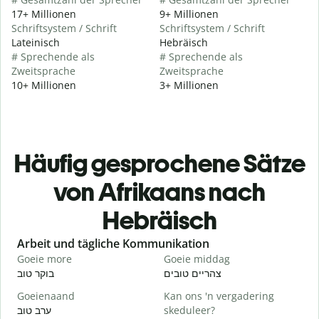
17+ Millionen
9+ Millionen
Schriftsystem / Schrift
Schriftsystem / Schrift
Lateinisch
Hebräisch
# Sprechende als
# Sprechende als
Zweitsprache
Zweitsprache
10+ Millionen
3+ Millionen
Häufig gesprochene Sätze
von Afrikaans nach
Hebräisch
Slide 1 of 6
Arbeit und tägliche Kommunikation
Goeie more
Goeie middag
H
י
צהריים טובים
בוקר טוב
Goeienaand
Kan ons 'n vergadering
M
ערב טוב
skeduleer?
א