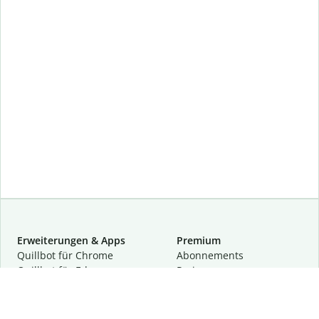
Erweiterungen & Apps
Premium
Quillbot für Chrome
Abon­ne­ments
Quillbot für Edge
Preise
Quillbot für Safari
Für Teams
Quillbot für Android
Partnerprogramm
Quillbot für iOS
Demo anfragen