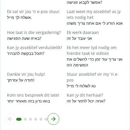
אפשר לקבוע פגישה?
G
Ek sal vir jou 'n e-pos stuur.
Laat weet my asseblief as jy
ב
אשלח לך מייל.
iets nodig het
J
אנא הודע לי אם אתה צריך משהו
ן
Hoe laat is die vergadering?
Ek werk daaraan
J
אני עובד על זה
באיזו שעה הפגישה?
א
Kan jy asseblief verduidelik?
Ek het meer tyd nodig om
T
תוכל בבקשה להבהיר?
hierdie taak te voltooi
ת
אני צריך עוד זמן כדי להשלים את
המשימה הזו
W
Dankie vir jou hulp!
Stuur asseblief vir my 'n e-
תודה על עזרתך!
pos
נא לשלוח לי מייל
Kom ons bespreek dit later
Kan jy dit herhaal?
אתה יכול לחזור על זה?
בואו נדון בזה מאוחר יותר