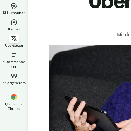
Über
KI-Humanizer
KI-Chat
Mit d
Übersetzer
Zusammenfas
ser
Zitiergenerato
r
Quillbot für
Chrome