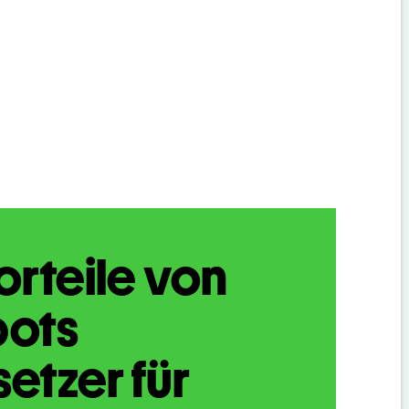
orteile von
bots
etzer für