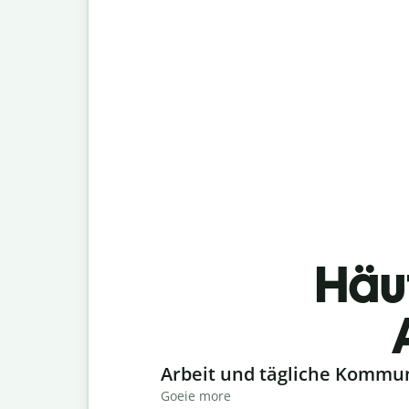
Häu
Slide 1 of 6
Arbeit und tägliche Kommu
Goeie more