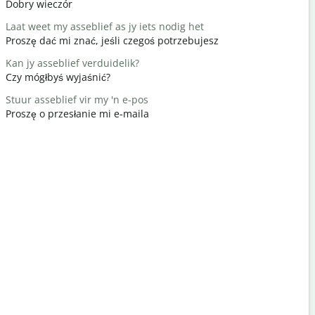
Dobry wieczór
Cześć / Cz
Laat weet my asseblief as jy iets nodig het
Hoe gaan d
Proszę dać mi znać, jeśli czegoś potrzebujesz
Jak się ma
Kan jy asseblief verduidelik?
Jy is welk
Czy mógłbyś wyjaśnić?
Nie ma za 
Stuur asseblief vir my 'n e-pos
Verskoon 
Proszę o przesłanie mi e-maila
Przeprasz
Waar is di
Gdzie jest 