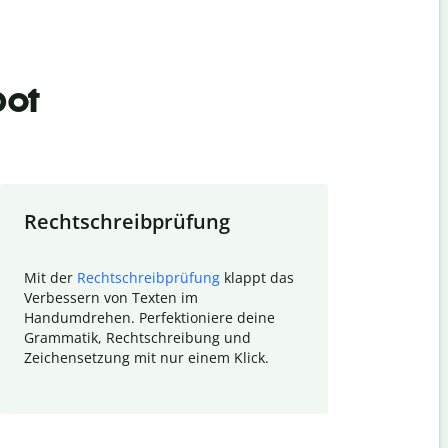
bot
Rechtschreibprüfung
Textzu
Mit der
Rechtschreibprüfung
klappt das
Mithilfe de
Verbessern von Texten im
Quillbot ka
Handumdrehen. Perfektioniere deine
Überblick ü
Grammatik, Rechtschreibung und
So wird das
Zeichensetzung mit nur einem Klick.
Forschungsa
E-Mails zum