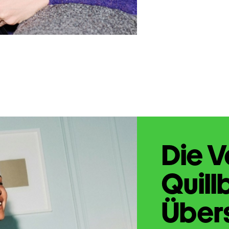
Die V
Quill
Übers