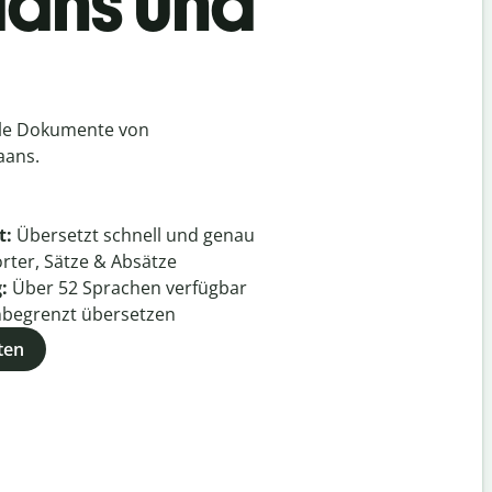
aans und
lle Dokumente von
aans.
t:
Übersetzt schnell und genau
rter, Sätze & Absätze
g:
Über
52
Sprachen verfügbar
begrenzt übersetzen
ten