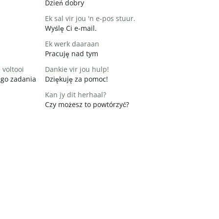
Dzień dobry
Ek sal vir jou 'n e-pos stuur.
Wyślę Ci e-mail.
Ek werk daaraan
Pracuję nad tym
 voltooi
Dankie vir jou hulp!
ego zadania
Dziękuję za pomoc!
Kan jy dit herhaal?
Czy możesz to powtórzyć?