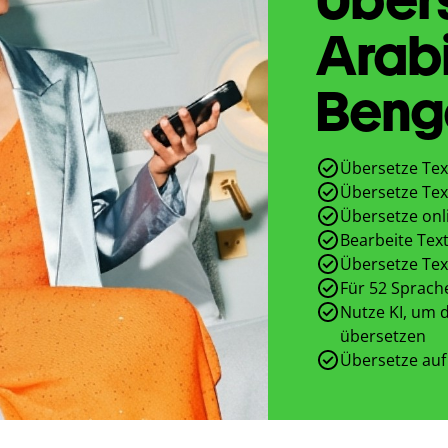
Arab
Beng
Übersetze Tex
Übersetze Tex
Übersetze onl
Bearbeite Text
Übersetze Tex
Für 52 Sprach
Nutze KI, um d
übersetzen
Übersetze auf