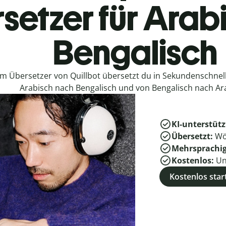
setzer für Arab
Bengalisch
em Übersetzer von Quillbot übersetzt du in Sekundenschne
Arabisch nach Bengalisch und von Bengalisch nach Ar
KI-unterstütz
Übersetzt:
Wö
Mehrsprachi
Kostenlos:
Un
Kostenlos star