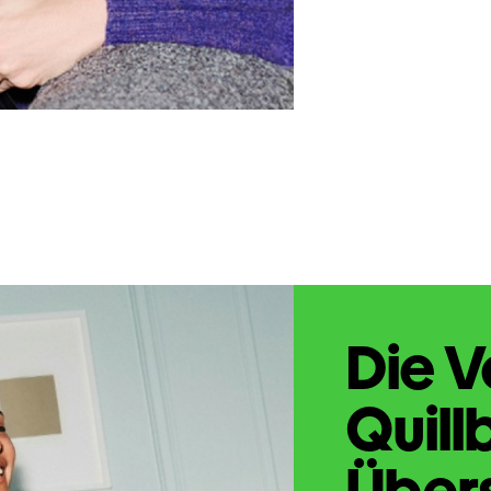
Die V
Quill
Übers