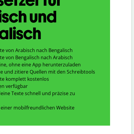
isch und
alisch
te von Arabisch nach Bengalisch
te von Bengalisch nach Arabisch
ine, ohne eine App herunterzuladen
e und zitiere Quellen mit den Schreibtools
te komplett kostenlos
en verfügbar
eine Texte schnell und präzise zu
 einer mobilfreundlichen Website