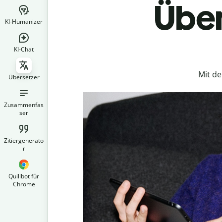
Über
KI-Humanizer
KI-Chat
Mit d
Übersetzer
Zusammenfas
ser
Zitiergenerato
r
Quillbot für
Chrome