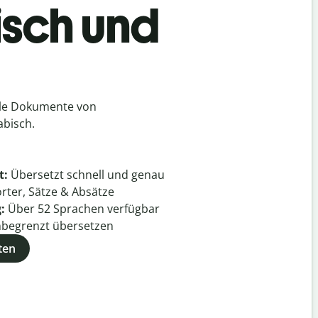
isch und
lle Dokumente von
abisch.
t:
Übersetzt schnell und genau
rter, Sätze & Absätze
g:
Über
52
Sprachen verfügbar
begrenzt übersetzen
ten