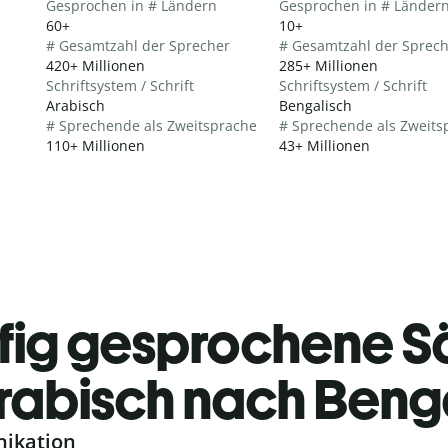
Gesprochen in # Ländern
Gesprochen in # Länder
60+
10+
# Gesamtzahl der Sprecher
# Gesamtzahl der Sprec
420+ Millionen
285+ Millionen
Schriftsystem / Schrift
Schriftsystem / Schrift
Arabisch
Bengalisch
# Sprechende als Zweitsprache
# Sprechende als Zweits
110+ Millionen
43+ Millionen
fig gesprochene S
rabisch nach Beng
nikation