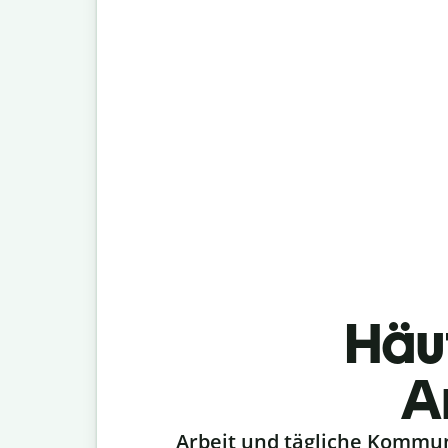
Häu
A
Slide 1 of 6
Arbeit und tägliche Kommu