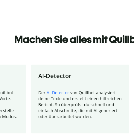
Machen Sie alles mit Quill
AI-Detector
uillbot
Der
AI-Detector
von Quillbot analysiert
Worte.
deine Texte und erstellt einen hilfreichen
Bericht. So überprüfst du schnell und
rstelle
einfach Abschnitte, die mit AI generiert
n Modus.
oder überarbeitet wurden.