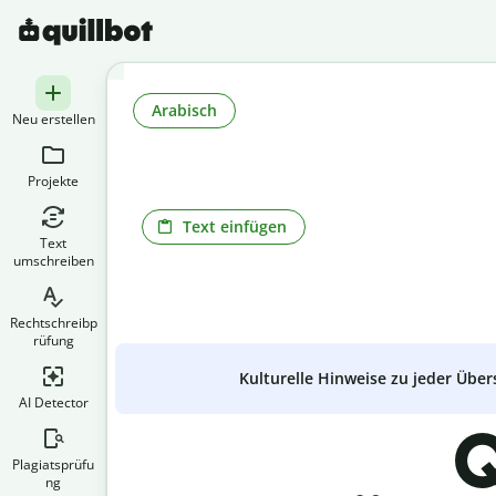
Arabisch
Neu erstellen
Projekte
Text einfügen
Text
umschreiben
Rechtschreibp
rüfung
Kulturelle Hinweise zu jeder Über
AI Detector
Q
Plagiatsprüfu
ng