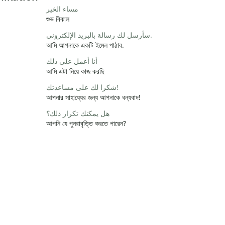
مساء الخير
শুভ বিকাল
سأرسل لك رسالة بالبريد الإلكتروني.
আমি আপনাকে একটি ইমেল পাঠাব.
أنا أعمل على ذلك
আমি এটা নিয়ে কাজ করছি
شكرا لك على مساعدتك!
আপনার সাহায্যের জন্য আপনাকে ধন্যবাদ!
هل يمكنك تكرار ذلك؟
আপনি যে পুনরাবৃত্তি করতে পারেন?