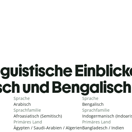
guistische Einblicke
sch und Bengalisc
Sprache
Sprache
Arabisch
Bengalisch
Sprachfamilie
Sprachfamilie
Afroasiatisch (Semitisch)
Indogermanisch (Indoari
Primäres Land
Primäres Land
Ägypten / Saudi-Arabien / Algerien
Bangladesch / Indien