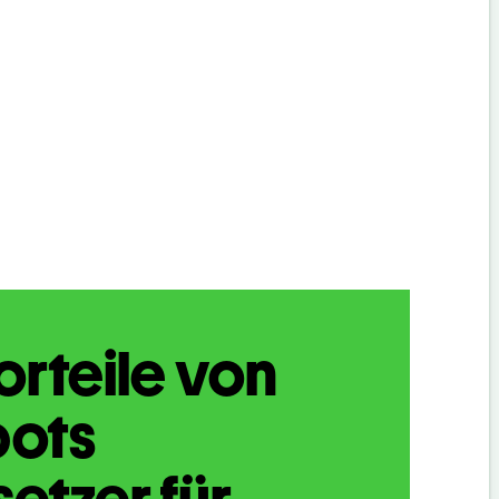
orteile von
bots
etzer für