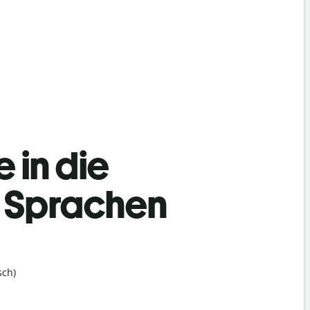
 in die
h Sprachen
sch)