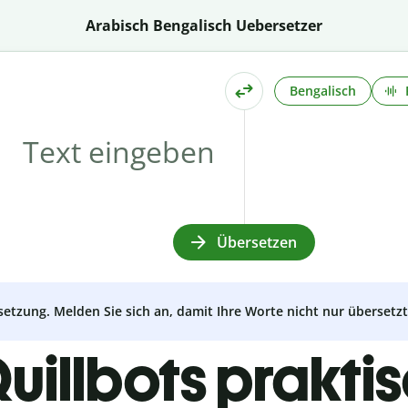
Arabisch Bengalisch Uebersetzer
Bengalisch
Übersetzen
setzung. Melden Sie sich an, damit Ihre Worte nicht nur überset
uillbots prakti