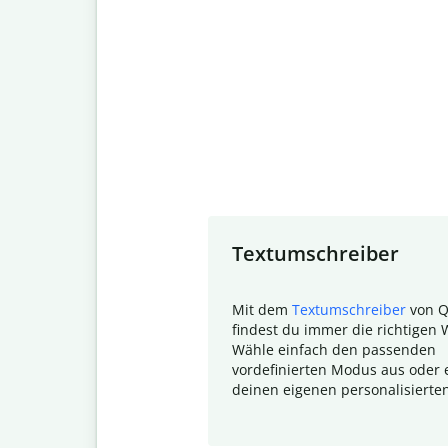
Slide 1 of 7
Textumschreiber
Mit dem
Textumschreiber
von Q
findest du immer die richtigen 
Wähle einfach den passenden
vordefinierten Modus aus oder e
deinen eigenen personalisierte