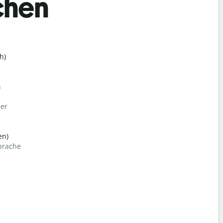
chen
h)
n
her
en)
prache