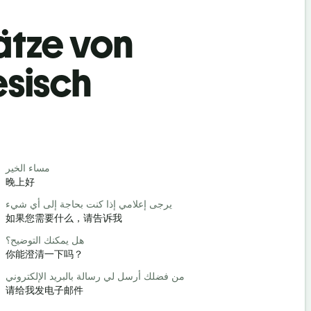
ätze von
esisch
Begrüß
حبا / مرحبا
مساء الخير
晚上好
你好/嗨
كيف حالك؟
يرجى إعلامي إذا كنت بحاجة إلى أي شيء
如果您需要什么，请告诉我
你好吗？
رحب والسعة
هل يمكنك التوضيح؟
你能澄清一下吗？
不客气
عفوا / آسف
من فضلك أرسل لي رسالة بالبريد الإلكتروني
请给我发电子邮件
对不起/对