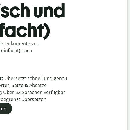
isch und
facht)
lle Dokumente von
reinfacht) nach
t:
Übersetzt schnell und genau
rter, Sätze & Absätze
g:
Über
52
Sprachen verfügbar
begrenzt übersetzen
ten