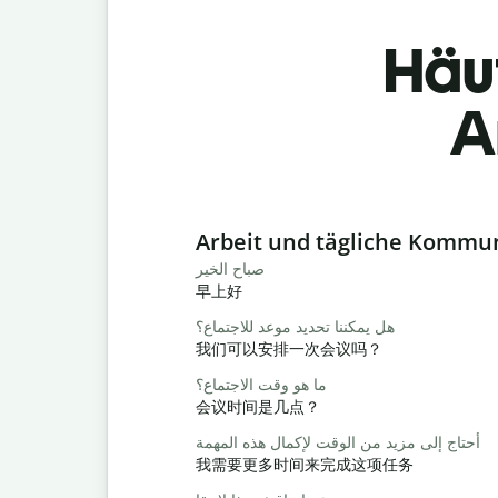
Häu
A
Slide 1 of 6
Arbeit und tägliche Kommu
صباح الخير
早上好
هل يمكننا تحديد موعد للاجتماع؟
我们可以安排一次会议吗？
ما هو وقت الاجتماع؟
会议时间是几点？
أحتاج إلى مزيد من الوقت لإكمال هذه المهمة
我需要更多时间来完成这项任务