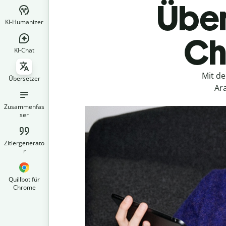
Über
KI-Humanizer
Ch
KI-Chat
Mit d
Übersetzer
Ara
Zusammenfas
ser
Zitiergenerato
r
Quillbot für
Chrome