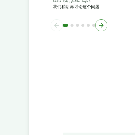
دعونا نناقش هذا لاحقا
我们稍后再讨论这个问题