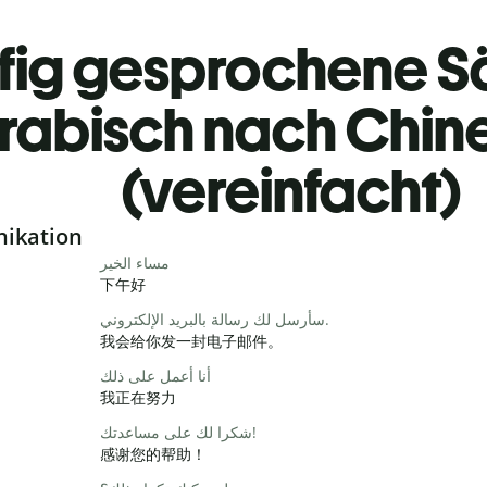
fig gesprochene S
rabisch nach Chin
(vereinfacht)
nikation
مساء الخير
下午好
سأرسل لك رسالة بالبريد الإلكتروني.
我会给你发一封电子邮件。
أنا أعمل على ذلك
我正在努力
شكرا لك على مساعدتك!
感谢您的帮助！