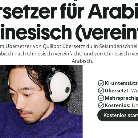
setzer für Arab
inesisch (verein
em Übersetzer von Quillbot übersetzt du in Sekundenschne
bisch nach Chinesisch (vereinfacht) und von Chinesisch (ve
Arabisch.
KI-unterstütz
Übersetzt:
Wö
Mehrsprachi
Kostenlos:
Un
Kostenlos star