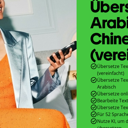
Übers
Arab
Chine
(vere
Übersetze Tex
(vereinfacht)
Übersetze Tex
Arabisch
Übersetze onl
Bearbeite Text
Übersetze Tex
Für 52 Sprach
Nutze KI, um d
übersetzen