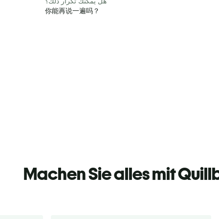
هل يمكنك تكرار ذلك؟
你能再说一遍吗？
Machen Sie alles mit Quill