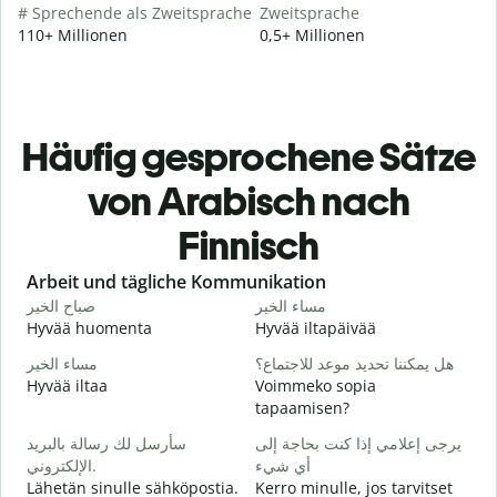
# Sprechende als Zweitsprache
Zweitsprache
110+ Millionen
0,5+ Millionen
Häufig gesprochene Sätze
von Arabisch nach
Finnisch
Slide 1 of 6
Arbeit und tägliche Kommunikation
ا
مساء الخير
صباح الخير
Hyvää huomenta
Hyvää iltapäivää
H
و
هل يمكننا تحديد موعد للاجتماع؟
مساء الخير
Hyvää iltaa
Voimmeko sopia
N
tapaamisen?
ر
سأرسل لك رسالة بالبريد
يرجى إعلامي إذا كنت بحاجة إلى
H
الإلكتروني.
أي شيء
i
Lähetän sinulle sähköpostia.
Kerro minulle, jos tarvitset