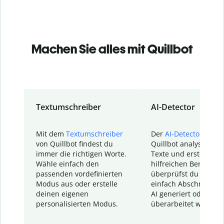
Machen Sie alles mit Quillbot
Textumschreiber
AI-Detector
Mit dem
Textumschreiber
Der
AI-Detector
von
von Quillbot findest du
Quillbot analysiert d
immer die richtigen Worte.
Texte und erstellt ei
Wähle einfach den
hilfreichen Bericht. S
passenden vordefinierten
überprüfst du schnel
Modus aus oder erstelle
einfach Abschnitte, d
deinen eigenen
AI generiert oder
personalisierten Modus.
überarbeitet wurden.