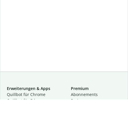
Erweiterungen & Apps
Premium
Quillbot für Chrome
Abon­ne­ments
Quillbot für Edge
Preise
Quillbot für Safari
Für Teams
Quillbot für Android
Partnerprogramm
Quillbot für iOS
Demo anfragen
Quillbot für Windows