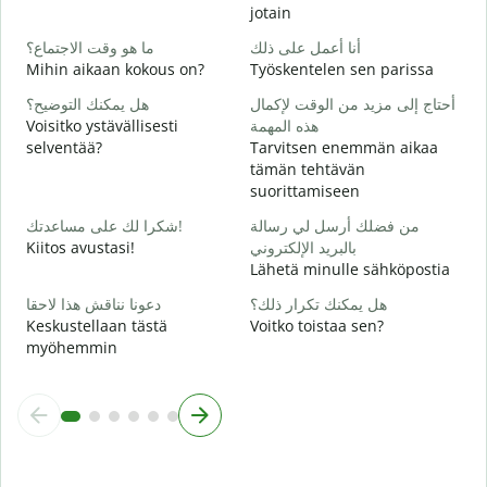
ة
jotain
T
أنا أعمل على ذلك
ما هو وقت الاجتماع؟
ا
Mihin aikaan kokous on?
Työskentelen sen parissa
K
أحتاج إلى مزيد من الوقت لإكمال
هل يمكنك التوضيح؟
ة
Voisitko ystävällisesti
هذه المهمة
H
selventää?
Tarvitsen enemmän aikaa
tämän tehtävän
؟
suorittamiseen
M
من فضلك أرسل لي رسالة
شكرا لك على مساعدتك!
Kiitos avustasi!
بالبريد الإلكتروني
Lähetä minulle sähköpostia
هل يمكنك تكرار ذلك؟
دعونا نناقش هذا لاحقا
Keskustellaan tästä
Voitko toistaa sen?
myöhemmin