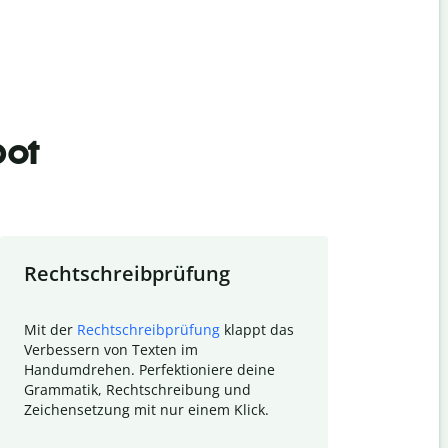
bot
Rechtschreibprüfung
Textzu
Mit der
Rechtschreibprüfung
klappt das
Mithilfe de
Verbessern von Texten im
Quillbot ka
Handumdrehen. Perfektioniere deine
Überblick ü
Grammatik, Rechtschreibung und
So wird das
Zeichensetzung mit nur einem Klick.
Forschungsa
E-Mails zum