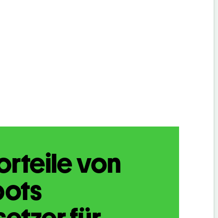
orteile von
bots
etzer für