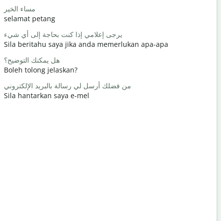
حبا / مرحبا
مساء الخير
selamat petang
Hello / Hai
كيف حالك؟
يرجى إعلامي إذا كنت بحاجة إلى أي شيء
Sila beritahu saya jika anda memerlukan apa-apa
apa khaba
رحب والسعة
هل يمكنك التوضيح؟
Boleh tolong jelaskan?
Anda dial
عفوا / آسف
من فضلك أرسل لي رسالة بالبريد الإلكتروني
Sila hantarkan saya e-mel
Maafkan s
 أقرب فندق؟
Di manakah