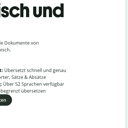
isch und
lle Dokumente von
isch.
t:
Übersetzt schnell und genau
rter, Sätze & Absätze
g:
Über
52
Sprachen verfügbar
begrenzt übersetzen
ten