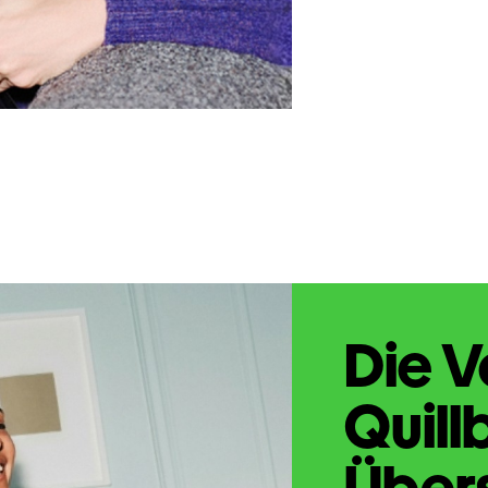
Die V
Quill
Übers