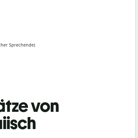
scher Sprechende)
ätze von
iisch
Begrüß