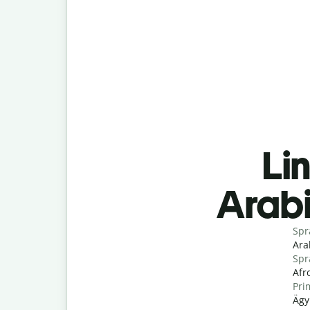
Lin
Arabi
Spr
Ara
Spr
Afr
Pri
Ägy