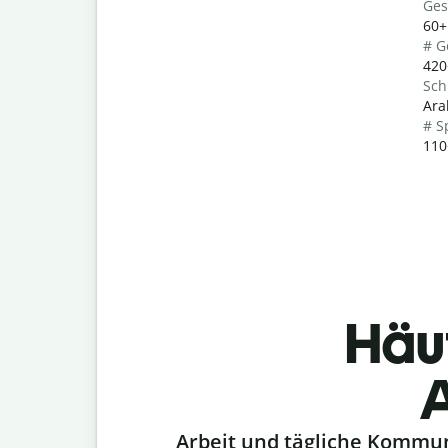
Ges
60+
# G
420
Sch
Ara
# S
110
Häu
A
Slide 1 of 6
Arbeit und tägliche Kommu