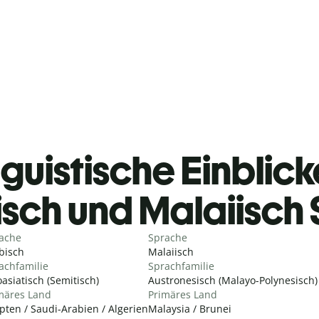
guistische Einblicke
sch und Malaiisch
ache
Sprache
bisch
Malaiisch
achfamilie
Sprachfamilie
oasiatisch (Semitisch)
Austronesisch (Malayo-Polynesisch)
märes Land
Primäres Land
pten / Saudi-Arabien / Algerien
Malaysia / Brunei