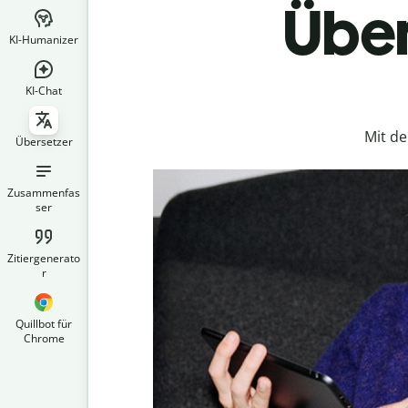
Über
KI-Humanizer
KI-Chat
Mit d
Übersetzer
Zusammenfas
ser
Zitiergenerato
r
Quillbot für
Chrome