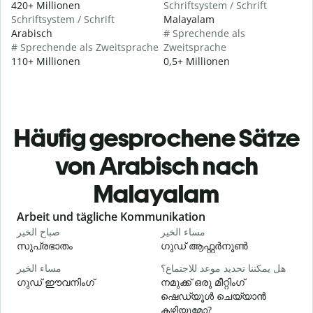
420+ Millionen
Schriftsystem / Schrift
Schriftsystem / Schrift
Malayalam
Arabisch
# Sprechende als
# Sprechende als Zweitsprache
Zweitsprache
110+ Millionen
0,5+ Millionen
Häufig gesprochene Sätze
von Arabisch nach
Malayalam
Slide 1 of 6
Arbeit und tägliche Kommunikation
ا
مساء الخير
صباح الخير
സുപ്രഭാതം
ഗുഡ് ആഫ്റ്റർനൂൺ
و
هل يمكننا تحديد موعد للاجتماع؟
مساء الخير
ഗുഡ് ഈവനിംഗ്
നമുക്ക് ഒരു മീറ്റിംഗ്
എ
ഷെഡ്യൂൾ ചെയ്യാൻ
ر
കഴിയുമോ?