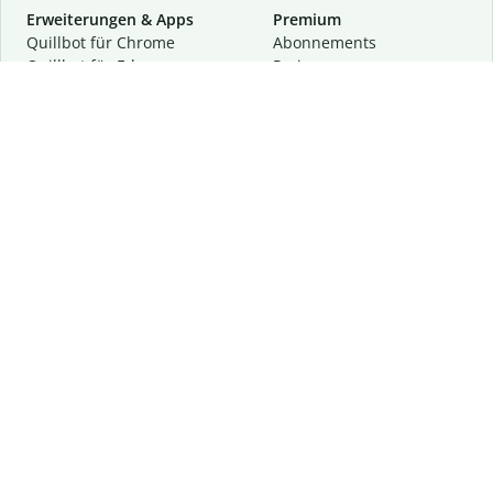
Erweiterungen & Apps
Premium
Quillbot für Chrome
Abon­ne­ments
Quillbot für Edge
Preise
Quillbot für Safari
Für Teams
Quillbot für Android
Partnerprogramm
Quillbot für iOS
Demo anfragen
Quillbot für Windows
Quillbot für macOS
Quillbot für Word
Tools
Unternehmen
Schreibhilfen
Über uns
Textkorrektur
Privatsphäre & Sicherheit
Zitieren und Originalität
Karriere
KI-Tools
Hilfe
Kontakt
Ressourcen
Folge uns