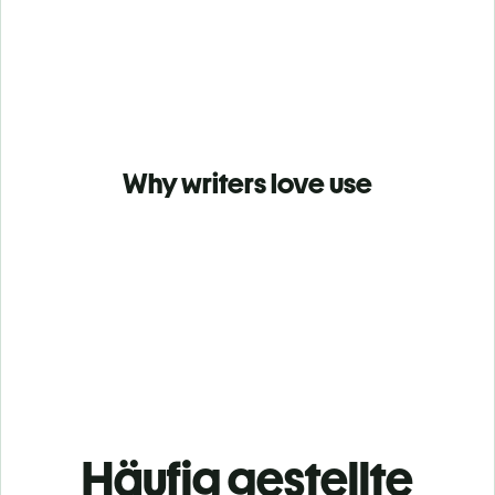
Why writers love use
Häufig gestellte