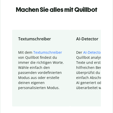
Machen Sie alles mit Quillbot
Textumschreiber
AI-Detector
Mit dem
Textumschreiber
Der
AI-Detector
von
von Quillbot findest du
Quillbot analysiert d
immer die richtigen Worte.
Texte und erstellt ei
Wähle einfach den
hilfreichen Bericht. S
passenden vordefinierten
überprüfst du schnel
Modus aus oder erstelle
einfach Abschnitte, d
deinen eigenen
AI generiert oder
personalisierten Modus.
überarbeitet wurden.