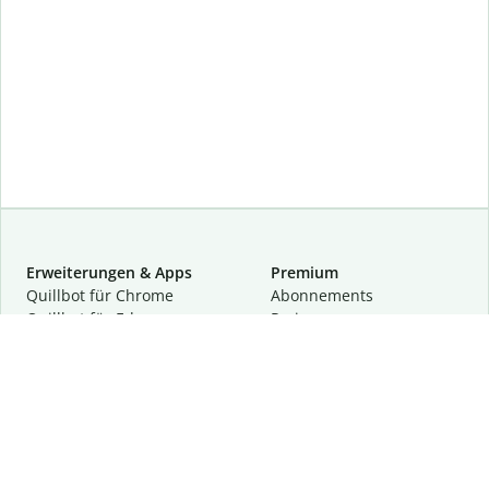
Erweiterungen & Apps
Premium
Quillbot für Chrome
Abon­ne­ments
Quillbot für Edge
Preise
Quillbot für Safari
Für Teams
Quillbot für Android
Partnerprogramm
Quillbot für iOS
Demo anfragen
Quillbot für Windows
Quillbot für macOS
Quillbot für Word
Tools
Unternehmen