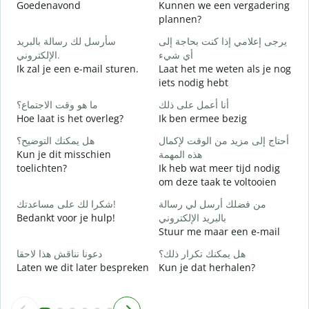
Goedenavond
Kunnen we een vergadering
M
plannen?
ر
سأرسل لك رسالة بالبريد
يرجى إعلامي إذا كنت بحاجة إلى
G
أي شيء
الإلكتروني.
Ik zal je een e-mail sturen.
Laat het me weten als je nog
ة
iets nodig hebt
G
أنا أعمل على ذلك
ما هو وقت الاجتماع؟
ا
Hoe laat is het overleg?
Ik ben ermee bezig
J
أحتاج إلى مزيد من الوقت لإكمال
هل يمكنك التوضيح؟
ة
Kun je dit misschien
هذه المهمة
T
toelichten?
Ik heb wat meer tijd nodig
om deze taak te voltooien
؟
W
من فضلك أرسل لي رسالة
شكرا لك على مساعدتك!
h
Bedankt voor je hulp!
بالبريد الإلكتروني
Stuur me maar een e-mail
هل يمكنك تكرار ذلك؟
دعونا نناقش هذا لاحقا
Laten we dit later bespreken
Kun je dat herhalen?