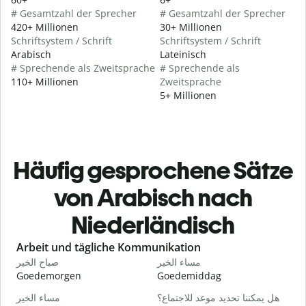
# Gesamtzahl der Sprecher
# Gesamtzahl der Sprecher
420+ Millionen
30+ Millionen
Schriftsystem / Schrift
Schriftsystem / Schrift
Arabisch
Lateinisch
# Sprechende als Zweitsprache
# Sprechende als
110+ Millionen
Zweitsprache
5+ Millionen
Häufig gesprochene Sätze
von Arabisch nach
Niederländisch
Slide 1 of 6
Arbeit und tägliche Kommunikation
ا
مساء الخير
صباح الخير
Goedemorgen
Goedemiddag
H
و
هل يمكننا تحديد موعد للاجتماع؟
مساء الخير