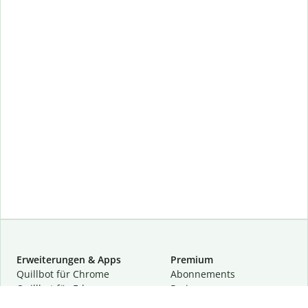
Erweiterungen & Apps
Premium
Quillbot für Chrome
Abon­ne­ments
Quillbot für Edge
Preise
Quillbot für Safari
Für Teams