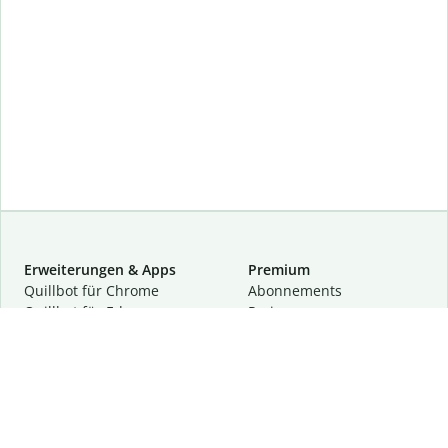
Erweiterungen & Apps
Premium
Quillbot für Chrome
Abon­ne­ments
Quillbot für Edge
Preise
Quillbot für Safari
Für Teams
Quillbot für Android
Partnerprogramm
Quillbot für iOS
Demo anfragen
Quillbot für Windows
Quillbot für macOS
Quillbot für Word