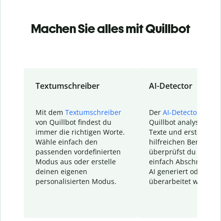
Machen Sie alles mit Quillbot
Textumschreiber
AI-Detector
Mit dem
Textumschreiber
Der
AI-Detector
von
von Quillbot findest du
Quillbot analysiert d
immer die richtigen Worte.
Texte und erstellt ei
Wähle einfach den
hilfreichen Bericht. S
passenden vordefinierten
überprüfst du schnel
Modus aus oder erstelle
einfach Abschnitte, d
deinen eigenen
AI generiert oder
personalisierten Modus.
überarbeitet wurden.