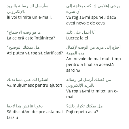
ر
يرجى إعلامي إذا كنت بحاجة إلى
سأرسل لك رسالة بالبريد
الإلكتروني.
أي شيء
B
Îți voi trimite un e-mail.
Vă rog să-mi spuneți dacă
s
aveți nevoie de ceva
ة
ما هو وقت الاجتماع؟
أنا أعمل على ذلك
C
La ce oră este întâlnirea?
Lucrez la el
ا
أحتاج إلى مزيد من الوقت لإكمال
هل يمكنك التوضيح؟
Ați putea vă rog să clarificați?
هذه المهمة
ة
Am nevoie de mai mult timp
L
pentru a finaliza această
sarcină
؟
U
من فضلك أرسل لي رسالة
شكرا لك على مساعدتك!
h
Vă mulţumesc pentru ajutor!
بالبريد الإلكتروني
Vă rog să-mi trimiteți un e-
mail
هل يمكنك تكرار ذلك؟
دعونا نناقش هذا لاحقا
Să discutăm despre asta mai
Poți repeta asta?
târziu