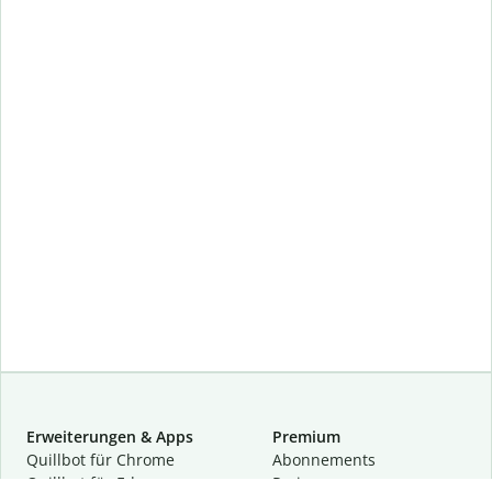
Erweiterungen & Apps
Premium
Quillbot für Chrome
Abon­ne­ments
Quillbot für Edge
Preise