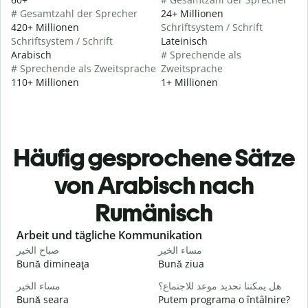
# Gesamtzahl der Sprecher
24+ Millionen
420+ Millionen
Schriftsystem / Schrift
Schriftsystem / Schrift
Lateinisch
Arabisch
# Sprechende als
# Sprechende als Zweitsprache
Zweitsprache
110+ Millionen
1+ Millionen
Häufig gesprochene Sätze
von Arabisch nach
Rumänisch
Slide 1 of 6
Arbeit und tägliche Kommunikation
ا
مساء الخير
صباح الخير
Bună dimineaţa
Bună ziua
S
و
هل يمكننا تحديد موعد للاجتماع؟
مساء الخير
Bună seara
Putem programa o întâlnire?
N