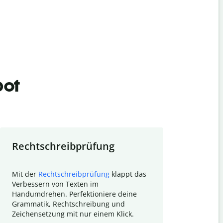
bot
Rechtschreibprüfung
Textzu
Mit der
Rechtschreibprüfung
klappt das
Mithilfe de
Verbessern von Texten im
Quillbot ka
Handumdrehen. Perfektioniere deine
Überblick ü
Grammatik, Rechtschreibung und
So wird das
Zeichensetzung mit nur einem Klick.
Forschungsa