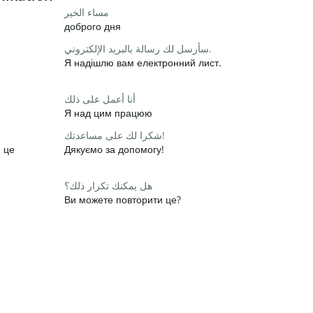
مساء الخير
доброго дня
سأرسل لك رسالة بالبريد الإلكتروني.
Я надішлю вам електронний лист.
أنا أعمل على ذلك
Я над цим працюю
شكرا لك على مساعدتك!
и це
Дякуємо за допомогу!
هل يمكنك تكرار ذلك؟
Ви можете повторити це?