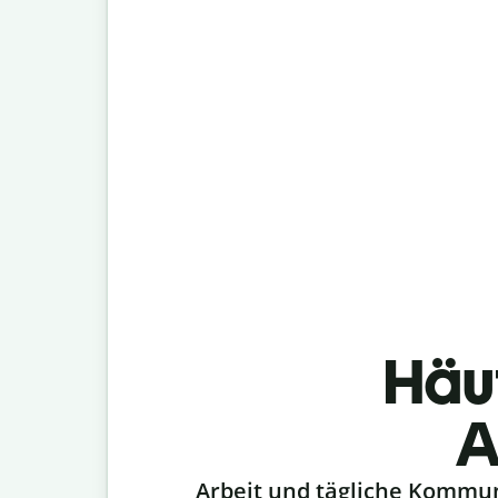
Häu
A
Slide 1 of 6
Arbeit und tägliche Kommu