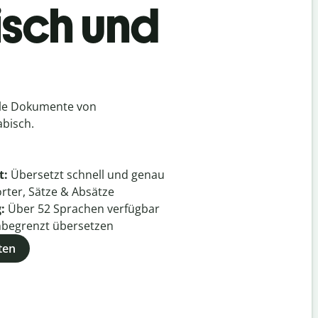
isch und
lle Dokumente von
abisch.
t:
Übersetzt schnell und genau
rter, Sätze & Absätze
g:
Über
52
Sprachen verfügbar
begrenzt übersetzen
ten