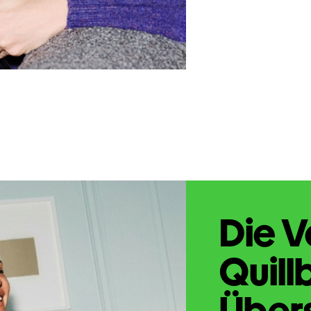
Die V
Quill
Übers