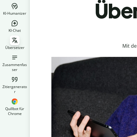
Über
KI-Humanizer
KI-Chat
Mit d
Übersetzer
Zusammenfas
ser
Zitiergenerato
r
Quillbot für
Chrome