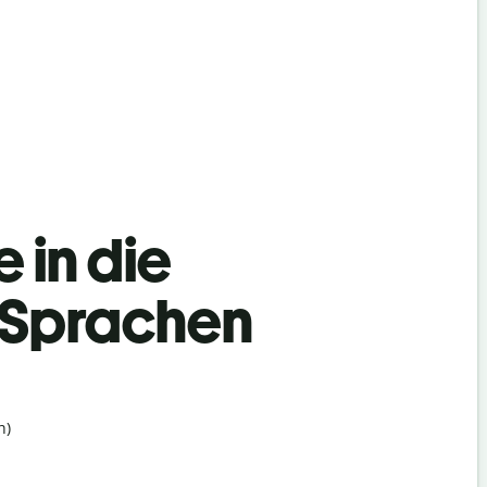
 in die
h Sprachen
h)