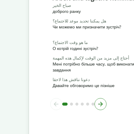
صباح الخير
доброго ранку
هل يمكننا تحديد موعد للاجتماع؟
Чи можемо ми призначити зустріч?
ما هو وقت الاجتماع؟
О котрій годині зустріч?
أحتاج إلى مزيد من الوقت لإكمال هذه المهمة
Мені потрібно більше часу, щоб виконат
завдання
دعونا نناقش هذا لاحقا
Давайте обговоримо це пізніше