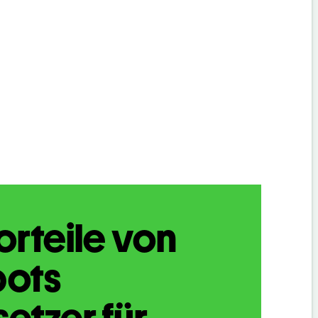
orteile von
bots
etzer für