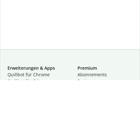
Erweiterungen & Apps
Premium
Quillbot für Chrome
Abon­ne­ments
Quillbot für Edge
Preise
Quillbot für Safari
Für Teams
Quillbot für Android
Partnerprogramm
Quillbot für iOS
Demo anfragen
Quillbot für Windows
Quillbot für macOS
Quillbot für Word
Tools
Unternehmen
Schreibhilfen
Über uns
Textkorrektur
Privatsphäre & Sicherheit