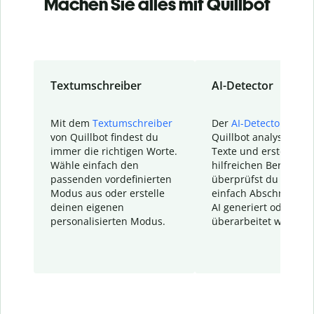
Machen Sie alles mit Quillbot
Textumschreiber
AI-Detector
Mit dem
Textumschreiber
Der
AI-Detector
von
von Quillbot findest du
Quillbot analysiert d
immer die richtigen Worte.
Texte und erstellt ei
Wähle einfach den
hilfreichen Bericht. S
passenden vordefinierten
überprüfst du schnel
Modus aus oder erstelle
einfach Abschnitte, d
deinen eigenen
AI generiert oder
personalisierten Modus.
überarbeitet wurden.