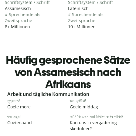
Schriftsystem / Schrift
Schriftsystem / Schrift
Assamesisch
Lateinisch
# Sprechende als
# Sprechende als
Zweitsprache
Zweitsprache
8+ Millionen
10+ Millionen
Häufig gesprochene Sätze
von Assamesisch nach
Afrikaans
Slide 1 of 6
Arbeit und tägliche Kommunikation
সুপ্ৰভাত!
শুভ দুপৰীয়া!
ন
Goeie more
Goeie middag
H
শুভ সন্ধ্যা!
আমি কি এখন সভা নিৰ্ধাৰণ কৰিব পাৰিম?
ম
Goeienaand
Kan ons 'n vergadering
M
skeduleer?
স