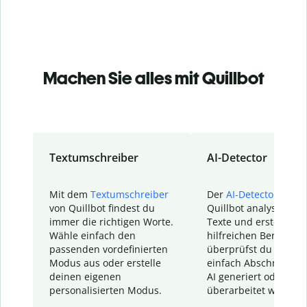
Machen Sie alles mit Quillbot
Textumschreiber
AI-Detector
Mit dem
Textumschreiber
Der
AI-Detector
von
von Quillbot findest du
Quillbot analysiert d
immer die richtigen Worte.
Texte und erstellt ei
Wähle einfach den
hilfreichen Bericht. S
passenden vordefinierten
überprüfst du schnel
Modus aus oder erstelle
einfach Abschnitte, d
deinen eigenen
AI generiert oder
personalisierten Modus.
überarbeitet wurden.