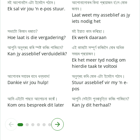
মই আপোনালৈ এটা ইমেইল পঠাম।
আপোনালোকৰ কিবা প্ৰয়োজন হ’লে মোক
G
Ek sal vir jou 'n e-pos stuur.
জনাব।
আ
Laat weet my asseblief as jy
J
iets nodig het
হ
সভাটো কিমান বজাত?
মই ইয়াত কাম কৰিছো।
J
Hoe laat is die vergadering?
Ek werk daaraan
ব
আপুনি অনুগ্ৰহ কৰি স্পষ্ট কৰিব পাৰিবনে?
এই কামটো সম্পূৰ্ণ কৰিবলৈ মোৰ অধিক
T
Kan jy asseblief verduidelik?
সময়ৰ প্ৰয়োজন।
Ek het meer tyd nodig om
ও
hierdie taak te voltooi
W
আপোনাৰ সহায়ৰ বাবে ধন্যবাদ!
অনুগ্ৰহ কৰি মোক এটা ইমেইল পঠাব।
Dankie vir jou hulp!
Stuur asseblief vir my 'n e-
pos
আমি এইটো পাছত আলোচনা কৰোঁ।
আপুনি সেইটো পুনৰাবৃত্তি কৰিব পাৰিবনে?
Kom ons bespreek dit later
Kan jy dit herhaal?