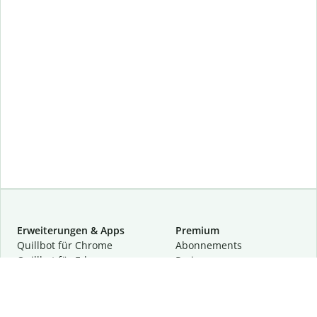
Erweiterungen & Apps
Premium
Quillbot für Chrome
Abon­ne­ments
Quillbot für Edge
Preise
Quillbot für Safari
Für Teams
Quillbot für Android
Partnerprogramm
Quillbot für iOS
Demo anfragen