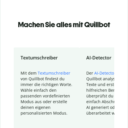
Machen Sie alles mit Quillbot
Textumschreiber
AI-Detector
Mit dem
Textumschreiber
Der
AI-Detector
von
von Quillbot findest du
Quillbot analysiert d
immer die richtigen Worte.
Texte und erstellt ei
Wähle einfach den
hilfreichen Bericht. S
passenden vordefinierten
überprüfst du schnel
Modus aus oder erstelle
einfach Abschnitte, d
deinen eigenen
AI generiert oder
personalisierten Modus.
überarbeitet wurden.