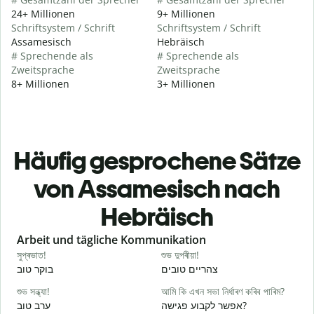
24+ Millionen
9+ Millionen
Schriftsystem / Schrift
Schriftsystem / Schrift
Assamesisch
Hebräisch
# Sprechende als
# Sprechende als
Zweitsprache
Zweitsprache
8+ Millionen
3+ Millionen
Häufig gesprochene Sätze
von Assamesisch nach
Hebräisch
Slide 1 of 6
Arbeit und tägliche Kommunikation
সুপ্ৰভাত!
শুভ দুপৰীয়া!
ন
י
צהריים טובים
בוקר טוב
শুভ সন্ধ্যা!
আমি কি এখন সভা নিৰ্ধাৰণ কৰিব পাৰিম?
ম
א
אפשר לקבוע פגישה?
ערב טוב