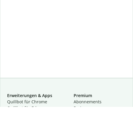
Erweiterungen & Apps
Premium
Quillbot für Chrome
Abon­ne­ments
Quillbot für Edge
Preise
Quillbot für Safari
Für Teams
Quillbot für Android
Partnerprogramm
Quillbot für iOS
Demo anfragen
Quillbot für Windows