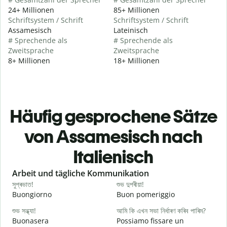
24+ Millionen
85+ Millionen
Schriftsystem / Schrift
Schriftsystem / Schrift
Assamesisch
Lateinisch
# Sprechende als
# Sprechende als
Zweitsprache
Zweitsprache
8+ Millionen
18+ Millionen
Häufig gesprochene Sätze
von Assamesisch nach
Italienisch
Slide 1 of 6
Arbeit und tägliche Kommunikation
সুপ্ৰভাত!
শুভ দুপৰীয়া!
ন
Buongiorno
Buon pomeriggio
C
শুভ সন্ধ্যা!
আমি কি এখন সভা নিৰ্ধাৰণ কৰিব পাৰিম?
ম
Buonasera
Possiamo fissare un
M