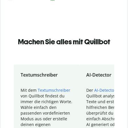
Machen Sie alles mit Quillbot
Textumschreiber
AI-Detector
Mit dem
Textumschreiber
Der
AI-Detector
von
von Quillbot findest du
Quillbot analysiert d
immer die richtigen Worte.
Texte und erstellt ei
Wähle einfach den
hilfreichen Bericht. S
passenden vordefinierten
überprüfst du schnel
Modus aus oder erstelle
einfach Abschnitte, d
deinen eigenen
AI generiert oder