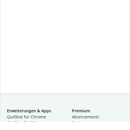
Erweiterungen & Apps
Premium
Quillbot für Chrome
Abon­ne­ments
Quillbot für Edge
Preise
Quillbot für Safari
Für Teams