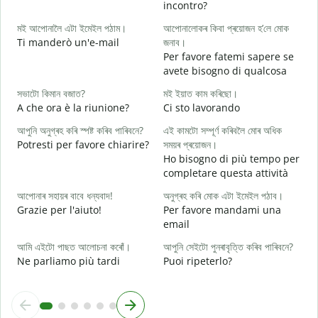
incontro?
স
মই আপোনালৈ এটা ইমেইল পঠাম।
আপোনালোকৰ কিবা প্ৰয়োজন হ’লে মোক
B
Ti manderò un'e-mail
জনাব।
আ
Per favore fatemi sapere se
P
avete bisogno di qualcosa
হ
সভাটো কিমান বজাত?
মই ইয়াত কাম কৰিছো।
S
A che ora è la riunione?
Ci sto lavorando
ব
আপুনি অনুগ্ৰহ কৰি স্পষ্ট কৰিব পাৰিবনে?
এই কামটো সম্পূৰ্ণ কৰিবলৈ মোৰ অধিক
A
Potresti per favore chiarire?
সময়ৰ প্ৰয়োজন।
Ho bisogno di più tempo per
ও
completare questa attività
D
v
আপোনাৰ সহায়ৰ বাবে ধন্যবাদ!
অনুগ্ৰহ কৰি মোক এটা ইমেইল পঠাব।
Grazie per l'aiuto!
Per favore mandami una
email
আমি এইটো পাছত আলোচনা কৰোঁ।
আপুনি সেইটো পুনৰাবৃত্তি কৰিব পাৰিবনে?
Ne parliamo più tardi
Puoi ripeterlo?