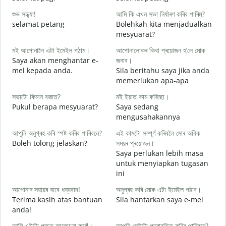
শুভ সন্ধ্যা!
আমি কি এখন সভা নিৰ্ধাৰণ কৰিব পাৰিম?
ম
selamat petang
Bolehkah kita menjadualkan
n
mesyuarat?
স
মই আপোনালৈ এটা ইমেইল পঠাম।
আপোনালোকৰ কিবা প্ৰয়োজন হ’লে মোক
S
Saya akan menghantar e-
জনাব।
p
mel kepada anda.
Sila beritahu saya jika anda
আ
memerlukan apa-apa
A
সভাটো কিমান বজাত?
মই ইয়াত কাম কৰিছো।
হ
Pukul berapa mesyuarat?
Saya sedang
Y
mengusahakannya
ব
আপুনি অনুগ্ৰহ কৰি স্পষ্ট কৰিব পাৰিবনে?
এই কামটো সম্পূৰ্ণ কৰিবলৈ মোৰ অধিক
s
Boleh tolong jelaskan?
সময়ৰ প্ৰয়োজন।
Saya perlukan lebih masa
ও
untuk menyiapkan tugasan
D
ini
আপোনাৰ সহায়ৰ বাবে ধন্যবাদ!
অনুগ্ৰহ কৰি মোক এটা ইমেইল পঠাব।
Terima kasih atas bantuan
Sila hantarkan saya e-mel
anda!
আমি এইটো পাছত আলোচনা কৰোঁ।
আপুনি সেইটো পুনৰাবৃত্তি কৰিব পাৰিবনে?