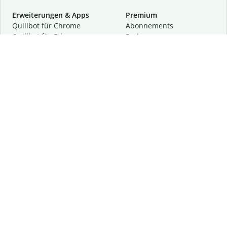
Erweiterungen & Apps
Premium
Quillbot für Chrome
Abon­ne­ments
Quillbot für Edge
Preise
Quillbot für Safari
Für Teams
Quillbot für Android
Partnerprogramm
Quillbot für iOS
Demo anfragen
Quillbot für Windows
Quillbot für macOS
Quillbot für Word
Tools
Unternehmen
Schreibhilfen
Über uns
Textkorrektur
Privatsphäre & Sicherheit
Zitieren und Originalität
Karriere
KI-Tools
Hilfe
Kontakt
Ressourcen
Folge uns