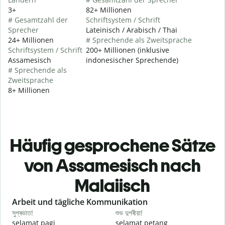
3+
82+ Millionen
# Gesamtzahl der
Schriftsystem / Schrift
Sprecher
Lateinisch / Arabisch / Thai
24+ Millionen
# Sprechende als Zweitsprache
Schriftsystem / Schrift
200+ Millionen (inklusive
Assamesisch
indonesischer Sprechende)
# Sprechende als
Zweitsprache
8+ Millionen
Häufig gesprochene Sätze
von Assamesisch nach
Malaiisch
Slide 1 of 6
Arbeit und tägliche Kommunikation
সুপ্ৰভাত!
শুভ দুপৰীয়া!
ন
selamat pagi
selamat petang
H