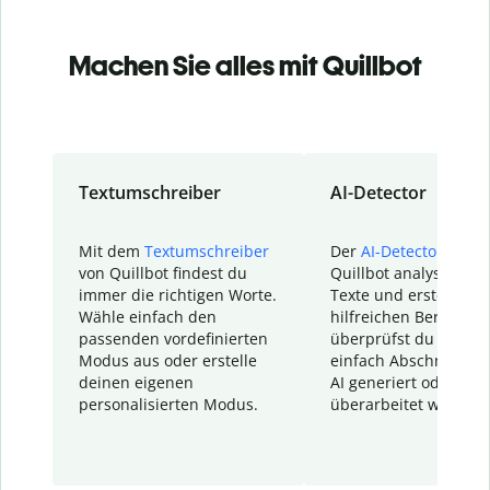
Machen Sie alles mit Quillbot
Textumschreiber
AI-Detector
Mit dem
Textumschreiber
Der
AI-Detector
von
von Quillbot findest du
Quillbot analysiert d
immer die richtigen Worte.
Texte und erstellt ei
Wähle einfach den
hilfreichen Bericht. S
passenden vordefinierten
überprüfst du schnel
Modus aus oder erstelle
einfach Abschnitte, d
deinen eigenen
AI generiert oder
personalisierten Modus.
überarbeitet wurden.