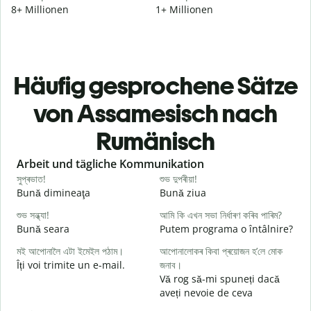
8+ Millionen
1+ Millionen
Häufig gesprochene Sätze
von Assamesisch nach
Rumänisch
Slide 1 of 6
Arbeit und tägliche Kommunikation
সুপ্ৰভাত!
শুভ দুপৰীয়া!
ন
Bună dimineaţa
Bună ziua
S
শুভ সন্ধ্যা!
আমি কি এখন সভা নিৰ্ধাৰণ কৰিব পাৰিম?
ম
Bună seara
Putem programa o întâlnire?
N
মই আপোনালৈ এটা ইমেইল পঠাম।
আপোনালোকৰ কিবা প্ৰয়োজন হ’লে মোক
স
Îți voi trimite un e-mail.
জনাব।
B
Vă rog să-mi spuneți dacă
s
aveți nevoie de ceva
আ