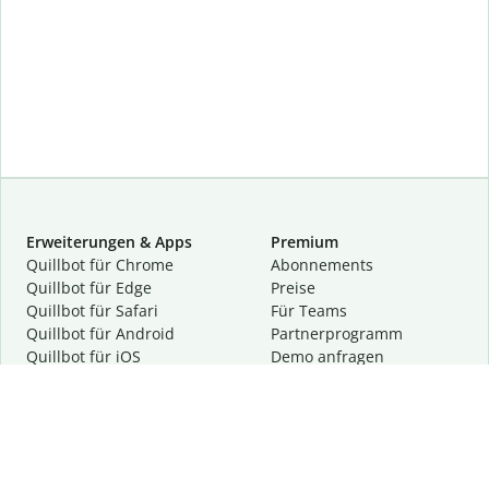
Erweiterungen & Apps
Premium
Quillbot für Chrome
Abon­ne­ments
Quillbot für Edge
Preise
Quillbot für Safari
Für Teams
Quillbot für Android
Partnerprogramm
Quillbot für iOS
Demo anfragen
Quillbot für Windows
Quillbot für macOS
Quillbot für Word
Tools
Unternehmen
Schreibhilfen
Über uns