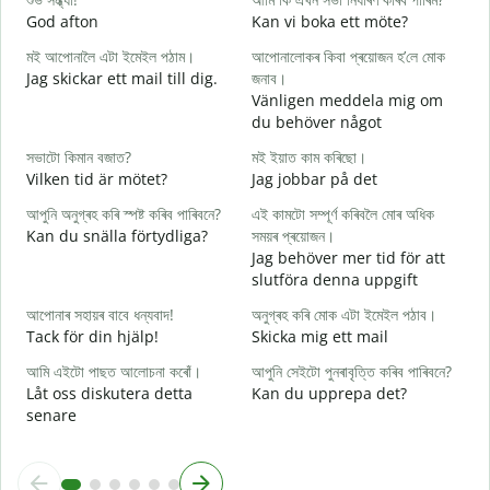
God afton
Kan vi boka ett möte?
J
মই আপোনালৈ এটা ইমেইল পঠাম।
আপোনালোকৰ কিবা প্ৰয়োজন হ’লে মোক
স
Jag skickar ett mail till dig.
জনাব।
G
Vänligen meddela mig om
আ
du behöver något
D
সভাটো কিমান বজাত?
মই ইয়াত কাম কৰিছো।
হ
Vilken tid är mötet?
Jag jobbar på det
J
আপুনি অনুগ্ৰহ কৰি স্পষ্ট কৰিব পাৰিবনে?
এই কামটো সম্পূৰ্ণ কৰিবলৈ মোৰ অধিক
ব
Kan du snälla förtydliga?
সময়ৰ প্ৰয়োজন।
A
Jag behöver mer tid för att
slutföra denna uppgift
ও
V
আপোনাৰ সহায়ৰ বাবে ধন্যবাদ!
অনুগ্ৰহ কৰি মোক এটা ইমেইল পঠাব।
Tack för din hjälp!
Skicka mig ett mail
আমি এইটো পাছত আলোচনা কৰোঁ।
আপুনি সেইটো পুনৰাবৃত্তি কৰিব পাৰিবনে?
Låt oss diskutera detta
Kan du upprepa det?
senare