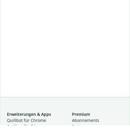
Erweiterungen & Apps
Premium
Quillbot für Chrome
Abon­ne­ments
Quillbot für Edge
Preise