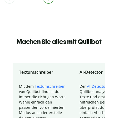
Machen Sie alles mit Quillbot
Textumschreiber
AI-Detector
Mit dem
Textumschreiber
Der
AI-Detector
von
von Quillbot findest du
Quillbot analysiert d
immer die richtigen Worte.
Texte und erstellt ei
Wähle einfach den
hilfreichen Bericht. S
passenden vordefinierten
überprüfst du schnel
Modus aus oder erstelle
einfach Abschnitte, d
deinen eigenen
AI generiert oder