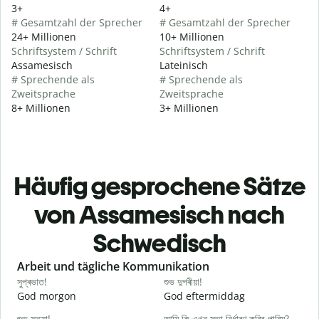
3+
4+
# Gesamtzahl der Sprecher
# Gesamtzahl der Sprecher
24+ Millionen
10+ Millionen
Schriftsystem / Schrift
Schriftsystem / Schrift
Assamesisch
Lateinisch
# Sprechende als
# Sprechende als
Zweitsprache
Zweitsprache
8+ Millionen
3+ Millionen
Häufig gesprochene Sätze
von Assamesisch nach
Schwedisch
Slide 1 of 6
Arbeit und tägliche Kommunikation
সুপ্ৰভাত!
শুভ দুপৰীয়া!
ন
God morgon
God eftermiddag
H
শুভ সন্ধ্যা!
আমি কি এখন সভা নিৰ্ধাৰণ কৰিব পাৰিম?
ম