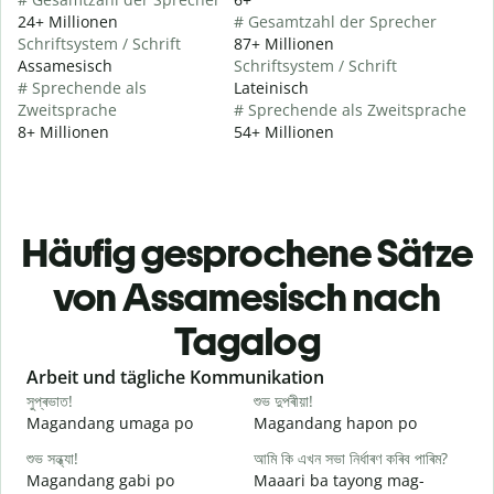
24+ Millionen
# Gesamtzahl der Sprecher
Schriftsystem / Schrift
87+ Millionen
Assamesisch
Schriftsystem / Schrift
# Sprechende als
Lateinisch
Zweitsprache
# Sprechende als Zweitsprache
8+ Millionen
54+ Millionen
Häufig gesprochene Sätze
von Assamesisch nach
Tagalog
Slide 1 of 6
Arbeit und tägliche Kommunikation
সুপ্ৰভাত!
শুভ দুপৰীয়া!
ন
Magandang umaga po
Magandang hapon po
H
শুভ সন্ধ্যা!
আমি কি এখন সভা নিৰ্ধাৰণ কৰিব পাৰিম?
ম
Magandang gabi po
Maaari ba tayong mag-
A