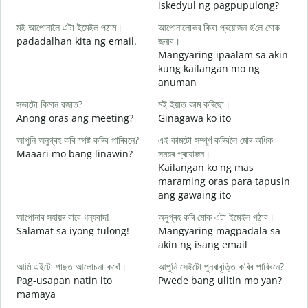
iskedyul ng pagpupulong?
স
মই আপোনালৈ এটা ইমেইল পঠাম।
আপোনালোকৰ কিবা প্ৰয়োজন হ’লে মোক
padadalhan kita ng email.
জনাব।
Mangyaring ipaalam sa akin
আ
kung kailangan mo ng
B
anuman
হ
সভাটো কিমান বজাত?
মই ইয়াত কাম কৰিছো।
O
Anong oras ang meeting?
Ginagawa ko ito
ব
আপুনি অনুগ্ৰহ কৰি স্পষ্ট কৰিব পাৰিবনে?
এই কামটো সম্পূৰ্ণ কৰিবলৈ মোৰ অধিক
Maaari mo bang linawin?
সময়ৰ প্ৰয়োজন।
Kailangan ko ng mas
ও
maraming oras para tapusin
S
ang gawaing ito
h
আপোনাৰ সহায়ৰ বাবে ধন্যবাদ!
অনুগ্ৰহ কৰি মোক এটা ইমেইল পঠাব।
Salamat sa iyong tulong!
Mangyaring magpadala sa
akin ng isang email
আমি এইটো পাছত আলোচনা কৰোঁ।
আপুনি সেইটো পুনৰাবৃত্তি কৰিব পাৰিবনে?
Pag-usapan natin ito
Pwede bang ulitin mo yan?
mamaya